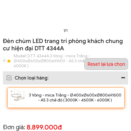
1/1
Đèn chùm LED trang trí phòng khách chung
cư hiện đại DTT 4344A
Model:
DTT 4344A 3 Vòng - mica Trắng -
0
Ø400xØ600xØ800xH1500 - AS 3 chế độ ( 3000K - 4500K -
Reset lại lựa chọn
6000K )
Chọn loại hàng
:
3 Vòng - mica Trắng - Ø400xØ600xØ800xH1500
- AS 3 chế độ ( 3000K - 4500K - 6000K )
8.899.000đ
Đơn giá: