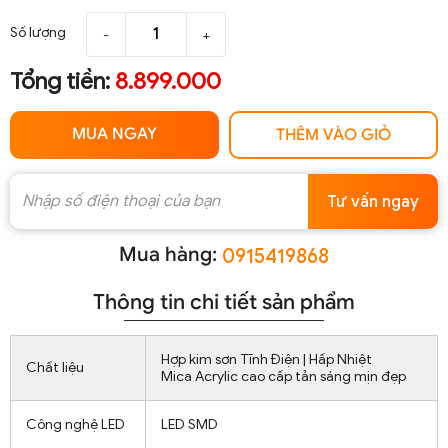
Số lượng
-
+
Tổng tiền:
8.899.000
MUA NGAY
THÊM VÀO GIỎ
Tư vấn ngay
Mua hàng:
0915419868
Thông tin chi tiết sản phẩm
Hợp kim sơn Tĩnh Điện | Hấp Nhiệt
Chất liệu
Mica Acrylic cao cấp tản sáng mịn đẹp
Công nghệ LED
LED SMD