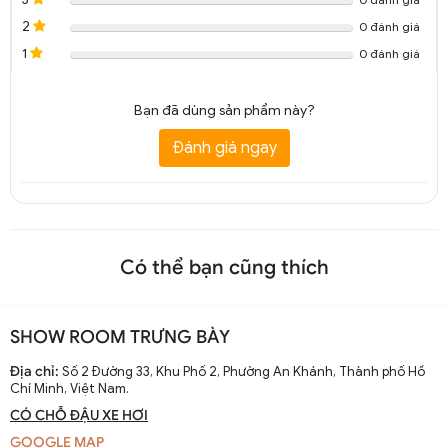
2
0 đánh giá
1
0 đánh giá
Bạn đã dùng sản phẩm này?
Đánh giá ngay
Có thể bạn cũng thích
Đèn chùm thủy tinh Lindsey 10 nhánh trang trí DTT 8212A
SHOW ROOM TRƯNG BÀY
Địa chỉ:
Số 2 Đường 33, Khu Phố 2, Phường An Khánh, Thành phố Hồ
Chí Minh, Việt Nam.
CÓ CHỖ ĐẬU XE HƠI
GOOGLE MAP