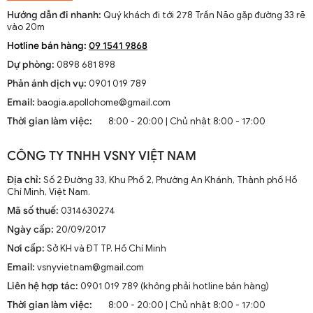
Hướng dẫn đi nhanh:
Quý khách đi tới 278 Trần Não gặp đường 33 rẽ
vào 20m
Hotline bán hàng:
09 1541 9868
Dự phòng:
0898 681 898
Phản ánh dịch vụ:
0901 019 789
Email:
baogia.apollohome@gmail.com
Thời gian làm việc:
8:00 - 20:00 | Chủ nhật 8:00 - 17:00
CÔNG TY TNHH VSNY VIỆT NAM
Địa chỉ:
Số 2 Đường 33, Khu Phố 2, Phường An Khánh, Thành phố Hồ
Chí Minh, Việt Nam.
Mã số thuế:
0314630274
Ngày cấp:
20/09/2017
Nơi cấp:
Sở KH và ĐT TP. Hồ Chí Minh
Email:
vsnyvietnam@gmail.com
Liên hệ hợp tác:
0901 019 789 (không phải hotline bán hàng)
Thời gian làm việc:
8:00 - 20:00 | Chủ nhật 8:00 - 17:00