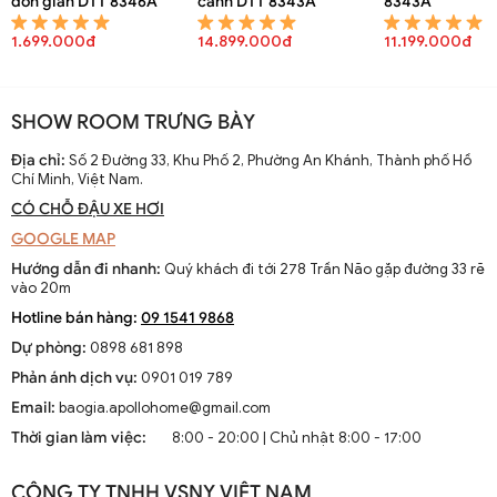
đơn giản DTT 8346A
cánh DTT 8343A
8343A
1.699.000đ
14.899.000đ
11.199.000đ
SHOW ROOM TRƯNG BÀY
Địa chỉ:
Số 2 Đường 33, Khu Phố 2, Phường An Khánh, Thành phố Hồ
Chí Minh, Việt Nam.
CÓ CHỖ ĐẬU XE HƠI
GOOGLE MAP
Hướng dẫn đi nhanh:
Quý khách đi tới 278 Trần Não gặp đường 33 rẽ
vào 20m
Hotline bán hàng:
09 1541 9868
Dự phòng:
0898 681 898
Phản ánh dịch vụ:
0901 019 789
Email:
baogia.apollohome@gmail.com
Thời gian làm việc:
8:00 - 20:00 | Chủ nhật 8:00 - 17:00
CÔNG TY TNHH VSNY VIỆT NAM