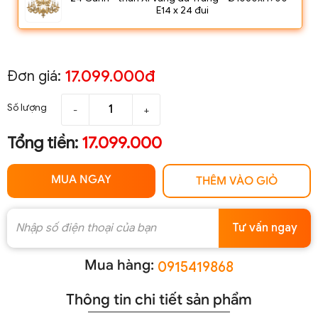
E14 x 24 đui
17.099.000đ
Đơn giá:
Số lượng
-
+
Tổng tiền:
17.099.000
MUA NGAY
THÊM VÀO GIỎ
Tư vấn ngay
Mua hàng:
0915419868
Thông tin chi tiết sản phẩm