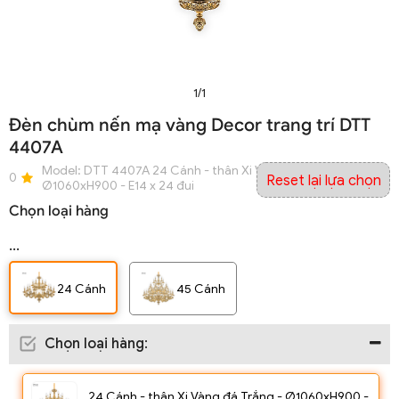
1/1
Đèn chùm nến mạ vàng Decor trang trí DTT
4407A
Model:
DTT 4407A 24 Cánh - thân Xi Vàng đá Trắng -
0
Reset lại lựa chọn
Ø1060xH900 - E14 x 24 đui
Chọn loại hàng
...
24 Cánh
45 Cánh
Chọn loại hàng
:
24 Cánh - thân Xi Vàng đá Trắng - Ø1060xH900 -