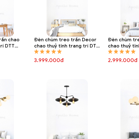
rần chao
Đèn chùm treo trần Decor
Đèn chùm tr
trí DTT
chao thuỷ tinh trang trí DTT
chao thuỷ tin
8310A
8309A
3.999.000đ
2.999.000đ