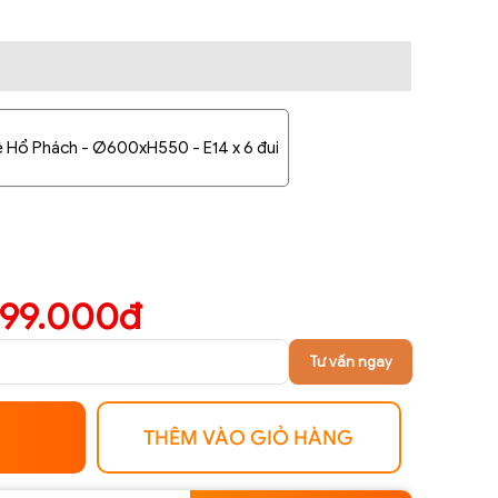
lê Hổ Phách - Ø600xH550 - E14 x 6 đui
899.000đ
Tư vấn ngay
THÊM VÀO GIỎ HÀNG