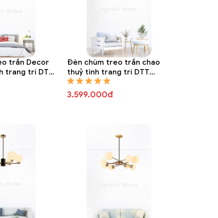
eo trần Decor
Đèn chùm treo trần chao
h trang trí DTT
thuỷ tinh trang trí DTT
8307A
3.599.000đ