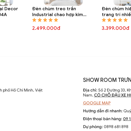
ại Decor
Đèn chùm treo trần
Đèn chùm hiệ
04A
Industrial chao hợp kim
trang trí nhi
trang trí DTT 8301A
tinh tròn DT
2.499.000đ
3.399.000đ
SHOW ROOM TRƯN
 phố Hồ Chí Minh, Việt
Địa chỉ:
Số 2 Đường 33, Kh
Nam.
CÓ CHỖ ĐẬU XE H
GOOGLE MAP
Hướng dẫn đi nhanh:
Quý 
Điện thoại bán hàng:
09 
Dự phòng:
0898 681 898