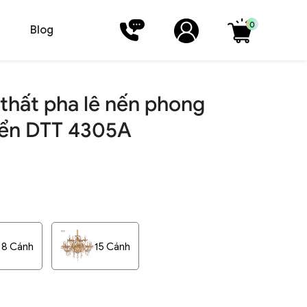
0
Blog
thất pha lê nến phong
iển DTT 4305A
8 Cánh
15 Cánh