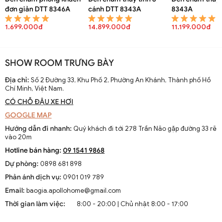
đơn giản DTT 8346A
cánh DTT 8343A
8343A
1.699.000đ
14.899.000đ
11.199.000đ
SHOW ROOM TRƯNG BÀY
Địa chỉ:
Số 2 Đường 33, Khu Phố 2, Phường An Khánh, Thành phố Hồ
Chí Minh, Việt Nam.
CÓ CHỖ ĐẬU XE HƠI
GOOGLE MAP
Hướng dẫn đi nhanh:
Quý khách đi tới 278 Trần Não gặp đường 33 rẽ
vào 20m
Hotline bán hàng:
09 1541 9868
Dự phòng:
0898 681 898
Phản ánh dịch vụ:
0901 019 789
Email:
baogia.apollohome@gmail.com
Thời gian làm việc:
8:00 - 20:00 | Chủ nhật 8:00 - 17:00