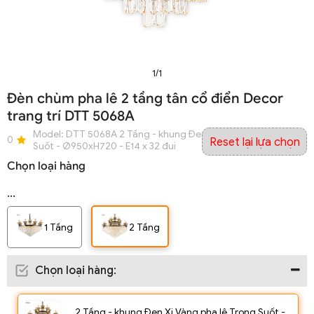
1/1
Đèn chùm pha lê 2 tầng tân cổ điển Decor
trang trí DTT 5068A
Model:
DTT 5068A 2 Tầng - khung Đen Xi Vàng pha lê Trong
0
Reset lại lựa chọn
Suốt - Ø950xH720 - E14 x 32 đui
Chọn loại hàng
...
1 Tầng
2 Tầng
Chọn loại hàng
:
2 Tầng - khung Đen Xi Vàng pha lê Trong Suốt -