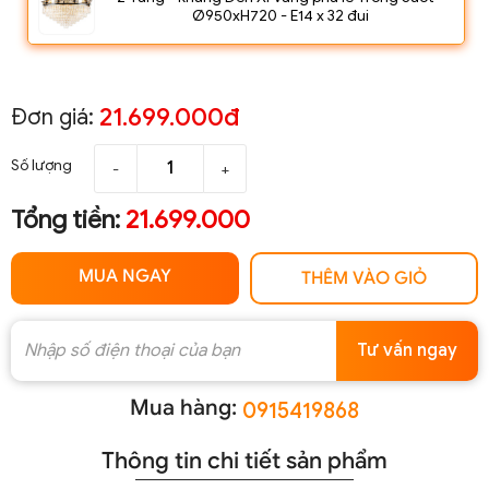
Ø950xH720 - E14 x 32 đui
21.699.000đ
Đơn giá:
Số lượng
-
+
Tổng tiền:
21.699.000
MUA NGAY
THÊM VÀO GIỎ
Tư vấn ngay
Mua hàng:
0915419868
Thông tin chi tiết sản phẩm