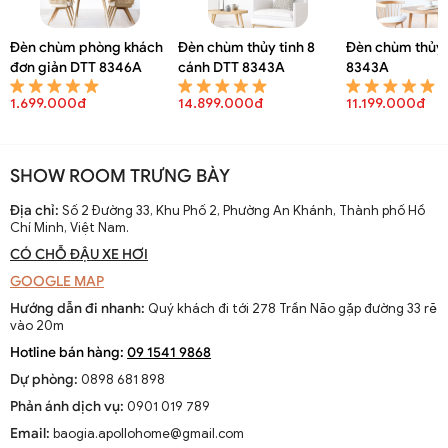
Đèn chùm phòng khách
Đèn chùm thủy tinh 8
Đèn chùm thủy 
đơn giản DTT 8346A
cánh DTT 8343A
8343A
1.699.000đ
14.899.000đ
11.199.000đ
SHOW ROOM TRƯNG BÀY
Địa chỉ:
Số 2 Đường 33, Khu Phố 2, Phường An Khánh, Thành phố Hồ
Chí Minh, Việt Nam.
CÓ CHỖ ĐẬU XE HƠI
GOOGLE MAP
Hướng dẫn đi nhanh:
Quý khách đi tới 278 Trần Não gặp đường 33 rẽ
vào 20m
Hotline bán hàng:
09 1541 9868
Dự phòng:
0898 681 898
Phản ánh dịch vụ:
0901 019 789
Email:
baogia.apollohome@gmail.com