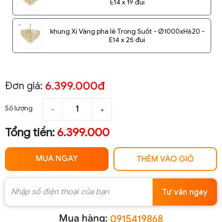
E14 x 19 đui
khung Xi Vàng pha lê Trong Suốt - Ø1000xH620 -
E14 x 25 đui
6.399.000đ
Đơn giá:
Số lượng
-
+
Tổng tiền:
6.399.000
MUA NGAY
THÊM VÀO GIỎ
Tư vấn ngay
Mua hàng:
0915419868