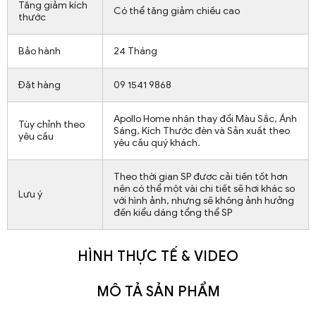
Tăng giảm kích
Có thể tăng giảm chiều cao
thước
Bảo hành
24 Tháng
Đặt hàng
09 1541 9868
Apollo Home nhận thay đổi Màu Sắc, Ánh
Tùy chỉnh theo
Sáng, Kích Thước đèn và Sản xuất theo
yêu cầu
yêu cầu quý khách.
Theo thời gian SP được cải tiến tốt hơn
nên có thể một vài chi tiết sẽ hơi khác so
Lưu ý
với hình ảnh, nhưng sẽ không ảnh hưởng
đến kiểu dáng tổng thể SP
HÌNH THỰC TẾ & VIDEO
MÔ TẢ SẢN PHẨM