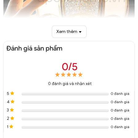
Xem thêm
Đánh giá sản phẩm
Đèn chùm thả trần chao thuỷ tinh trang trí DTT 5520A
0/5
0
đánh giá và nhận xét
5
0 đánh giá
4
0 đánh giá
3
0 đánh giá
2
0 đánh giá
1
0 đánh giá