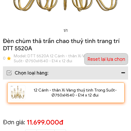
1/1
Đèn chùm thả trần chao thuỷ tinh trang trí
DTT 5520A
Model:
DTT 5520A 12 Cánh - thân Xi Vàng thuỷ tinh Trong
0
Reset lại lựa chọn
Suốt- Ø750xH540 - E14 x 12 đui
Chọn loại hàng
:
12 Cánh - thân Xi Vàng thuỷ tinh Trong Suốt-
Ø750xH540 - E14 x 12 đui
11.699.000đ
Đơn giá: