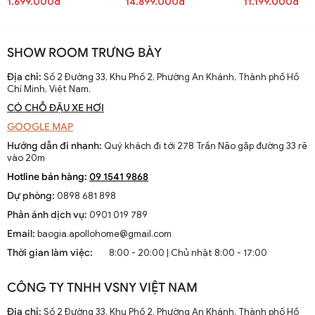
1.699.000đ
14.899.000đ
11.199.000đ
SHOW ROOM TRƯNG BÀY
Địa chỉ:
Số 2 Đường 33, Khu Phố 2, Phường An Khánh, Thành phố Hồ
Chí Minh, Việt Nam.
CÓ CHỖ ĐẬU XE HƠI
GOOGLE MAP
Hướng dẫn đi nhanh:
Quý khách đi tới 278 Trần Não gặp đường 33 rẽ
vào 20m
Hotline bán hàng:
09 1541 9868
Dự phòng:
0898 681 898
Phản ánh dịch vụ:
0901 019 789
Email:
baogia.apollohome@gmail.com
Thời gian làm việc:
8:00 - 20:00 | Chủ nhật 8:00 - 17:00
CÔNG TY TNHH VSNY VIỆT NAM
Địa chỉ:
Số 2 Đường 33, Khu Phố 2, Phường An Khánh, Thành phố Hồ