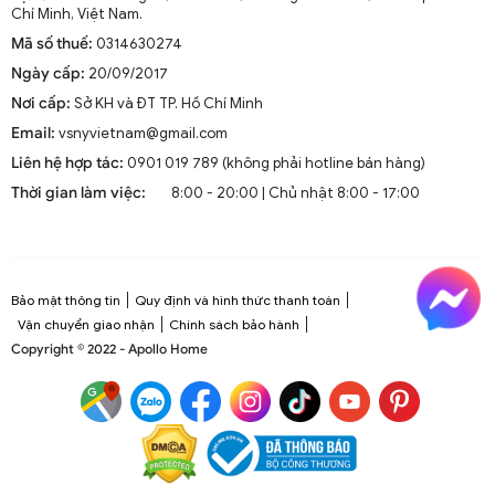
Chí Minh, Việt Nam.
Mã số thuế:
0314630274
Đèn chùm thả trần chao thuỷ tinh trang trí DTT 5520A
Ngày cấp:
20/09/2017
Nơi cấp:
Sở KH và ĐT TP. Hồ Chí Minh
Email:
vsnyvietnam@gmail.com
Liên hệ hợp tác:
0901 019 789 (không phải hotline bán hàng)
Thời gian làm việc:
8:00 - 20:00 | Chủ nhật 8:00 - 17:00
Bảo mật thông tin
Quy định và hình thức thanh toán
Vận chuyển giao nhận
Chính sách bảo hành
Copyright © 2022 - Apollo Home