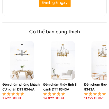
Đánh giá ngay
Đèn chùm thả trần chữ C chao thuỷ tinh trang trí DTT 8201A
Có thể bạn cũng thích
Đèn chùm phòng khách
Đèn chùm thủy tinh 8
Đèn chùm thủy 
đơn giản DTT 8346A
cánh DTT 8343A
8343A
1.699.000đ
14.899.000đ
11.199.000đ