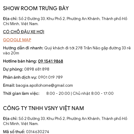
SHOW ROOM TRƯNG BÀY
Địa chỉ:
Số 2 Đường 33, Khu Phố 2, Phường An Khánh, Thành phố Hồ
Chí Minh, Việt Nam.
CÓ CHỖ ĐẬU XE HƠI
GOOGLE MAP
Đèn chùm thả trần chữ C chao thuỷ tinh trang trí DTT 8201A
Hướng dẫn đi nhanh:
Quý khách đi tới 278 Trần Não gặp đường 33 rẽ
vào 20m
Hotline bán hàng:
09 1541 9868
Dự phòng:
0898 681 898
Phản ánh dịch vụ:
0901 019 789
Email:
baogia.apollohome@gmail.com
Thời gian làm việc:
8:00 - 20:00 | Chủ nhật 8:00 - 17:00
CÔNG TY TNHH VSNY VIỆT NAM
Địa chỉ:
Số 2 Đường 33, Khu Phố 2, Phường An Khánh, Thành phố Hồ
Chí Minh, Việt Nam.
Mã số thuế:
0314630274