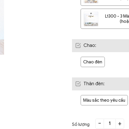
L1300 - 3 Mà
(hoặ
Chao
:
Chao đèn
Thân đèn
:
Màu sắc theo yêu cầu
-
+
Số lượng