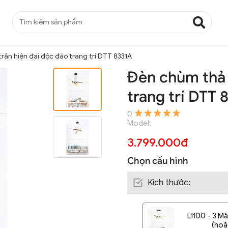
rần hiện đại độc đáo trang trí DTT 8331A
Đèn chùm thả 
trang trí DTT 
0
Model:
3.799.000đ
Chọn cấu hình
Kích thước
:
L1100 - 3 M
(hoặ