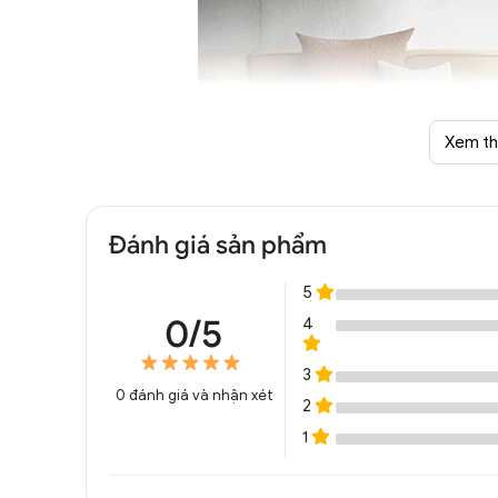
Xem t
Đánh giá sản phẩm
Đèn chùm thả trần hiện đại 
5
0/5
4
3
0
đánh giá và nhận xét
2
1