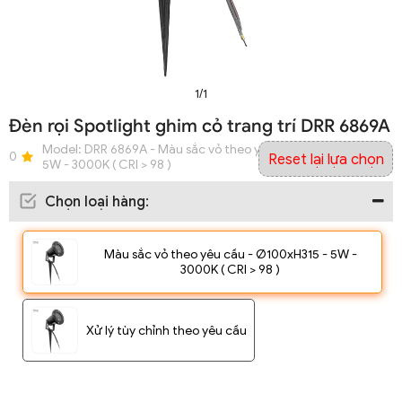
1/1
Đèn rọi Spotlight ghim cỏ trang trí DRR 6869A
Model:
DRR 6869A - Màu sắc vỏ theo yêu cầu - Ø100xH315 -
0
Reset lại lựa chọn
5W - 3000K ( CRI > 98 )
Chọn loại hàng
:
Màu sắc vỏ theo yêu cầu - Ø100xH315 - 5W -
3000K ( CRI > 98 )
Xử lý tùy chỉnh theo yêu cầu