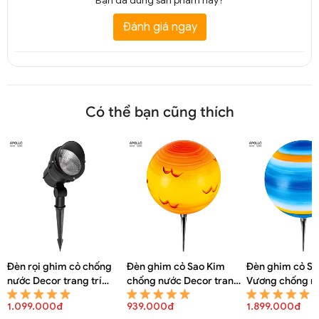
Bạn đã dùng sản phẩm này?
Đánh giá ngay
Có thể bạn cũng thích
Đèn rọi ghim cỏ chống
Đèn ghim cỏ Sao Kim
Đèn ghim cỏ Sa
nước Decor trang trí
chống nước Decor trang
Vương chống n
DRR 6874A
trí DRR 6873A
Decor trang trí
1.099.000đ
939.000đ
1.899.000đ
6873A