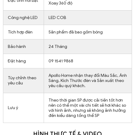
Đặc tính nổi bật
Xoay 360 độ
Công nghệ LED
LED COB
Tích hợp đèn
Sản phẩm đã bao gồm bóng
Bảo hành
24 Tháng
Đặt hàng
09 1541 9868
Apollo Home nhận thay đổi Màu Sắc, Ánh
Tùy chỉnh theo
Sáng, Kích Thước đèn và Sản xuất theo
yêu cầu
yêu cầu quý khách.
Theo thời gian SP được cải tiến tốt hơn
nên có thể một vài chi tiết sẽ hơi khác so
Lưu ý
với hình ảnh, nhưng sẽ không ảnh hưởng
đến kiểu dáng tổng thể SP
HÌNH THỰC TẾ & VIDEO