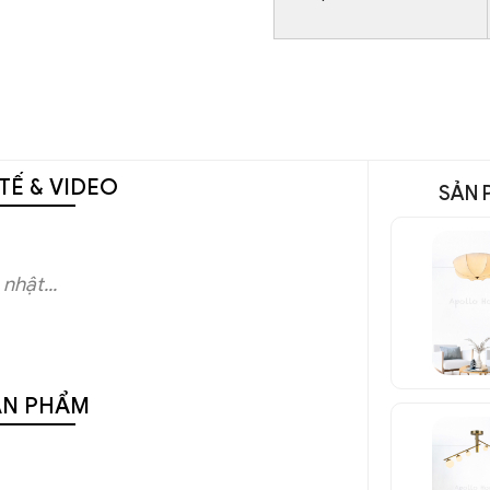
TẾ & VIDEO
SẢN 
nhật...
ẢN PHẨM