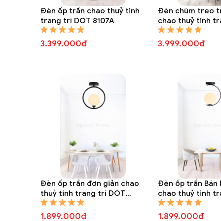
Đèn ốp trần chao thuỷ tinh
Đèn chùm treo t
trang trí DOT 8107A
chao thuỷ tinh tr
8243A
3.399.000đ
3.999.000đ
Đèn ốp trần đơn giản chao
Đèn ốp trần Bán
thuỷ tinh trang trí DOT
chao thuỷ tinh t
8104A
8103A
1.899.000đ
1.899.000đ