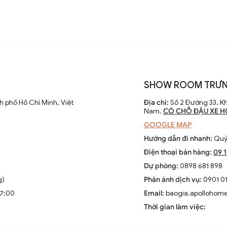
SHOW ROOM TRƯN
 phố Hồ Chí Minh, Việt
Địa chỉ:
Số 2 Đường 33, Kh
Nam.
CÓ CHỖ ĐẬU XE H
GOOGLE MAP
Hướng dẫn đi nhanh:
Quý 
Điện thoại bán hàng:
09 
Dự phòng:
0898 681 898
g)
Phản ánh dịch vụ:
0901 01
17:00
Email:
baogia.apollohom
Thời gian làm việc: