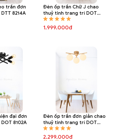
o trần đơn
Đèn ốp trần Chữ J chao
í DTT 8214A
thuỷ tinh trang trí DOT
8105A
1.999.000đ
hiện đại đơn
Đèn ốp trần đơn giản chao
rí DOT 8102A
thuỷ tinh trang trí DOT
8101A
2.299.000đ