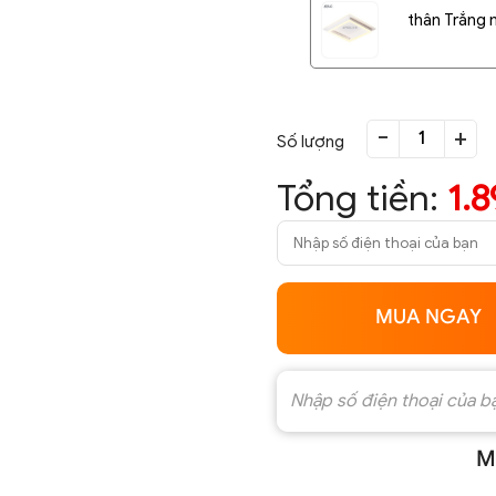
thân Trắng
-
+
Số lượng
Tổng tiền:
1.
MUA NGAY
M