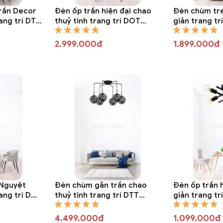
rần Decor
Đèn ốp trần hiện đại chao
Đèn chùm tre
ang trí DTT
thuỷ tinh trang trí DOT
giản trang tr
8106A
2.999.000đ
1.899.000đ
 Nguyệt
Đèn chùm gắn trần chao
Đèn ốp trần 
rang trí DOT
thuỷ tinh trang trí DTT
giản trang t
8196A
4.499.000đ
1.099.000đ