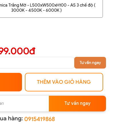
 mica Trắng Mờ - L500xW500xH100 - AS 3 chế độ (
3000K - 4500K - 6000K )
899.000đ
Tư vấn ngay
THÊM VÀO GIỎ HÀNG
Tư vấn ngay
ua hàng:
0915419868