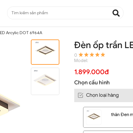
LED Arcylic DOT 6964A
Đèn ốp trần L
0
Model:
1.899.000đ
Chọn cấu hình
Chọn loại hàng
thân Đen m