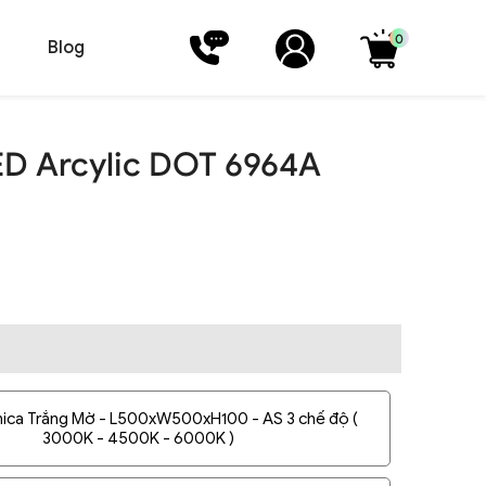
0
Blog
ED Arcylic DOT 6964A
ica Trắng Mờ - L500xW500xH100 - AS 3 chế độ (
3000K - 4500K - 6000K )