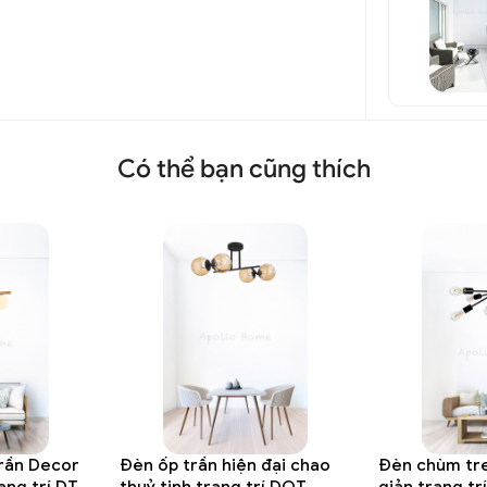
Có thể bạn cũng thích
rần Decor
Đèn ốp trần hiện đại chao
Đèn chùm tre
ang trí DTT
thuỷ tinh trang trí DOT
giản trang tr