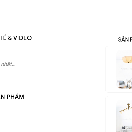
TẾ & VIDEO
SẢN 
nhật...
ẢN PHẨM