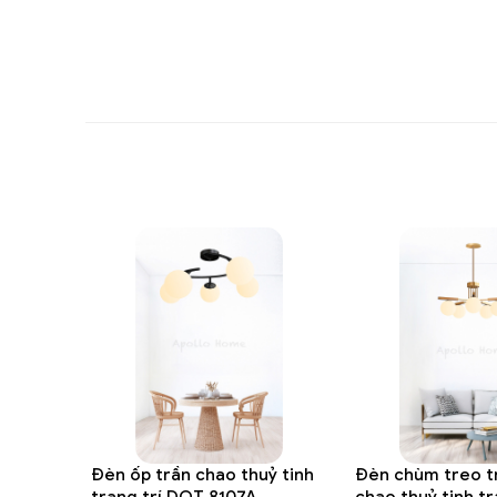
Đèn ốp trần chao thuỷ tinh
Đèn chùm treo t
trang trí DOT 8107A
chao thuỷ tinh tr