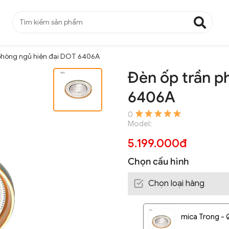
phòng ngủ hiện đại DOT 6406A
Đèn ốp trần p
6406A
0
Model:
5.199.000đ
Chọn cấu hình
Chọn loại hàng
mica Trong -