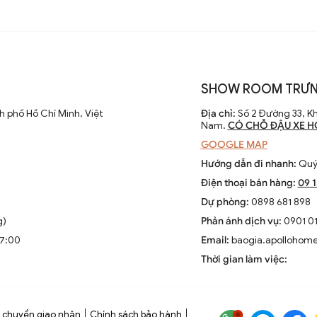
SHOW ROOM TRƯN
 phố Hồ Chí Minh, Việt
Địa chỉ:
Số 2 Đường 33, Kh
Nam.
CÓ CHỖ ĐẬU XE H
GOOGLE MAP
Hướng dẫn đi nhanh:
Quý 
Điện thoại bán hàng:
09 
Dự phòng:
0898 681 898
g)
Phản ánh dịch vụ:
0901 01
17:00
Email:
baogia.apollohom
Thời gian làm việc:
 chuyển giao nhận
Chính sách bảo hành