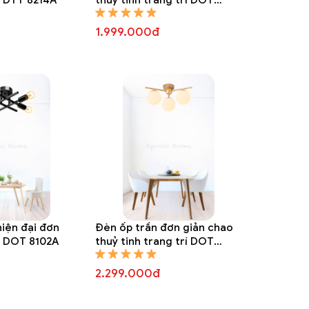
8105A
1.999.000đ
hiện đại đơn
Đèn ốp trần đơn giản chao
rí DOT 8102A
thuỷ tinh trang trí DOT
8101A
2.299.000đ