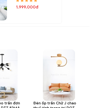
1.999.000đ
o trần đơn
Đèn ốp trần Chữ J chao
í DTT 8214A
thuỷ tinh trang trí DOT