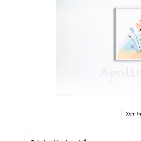
Xem t