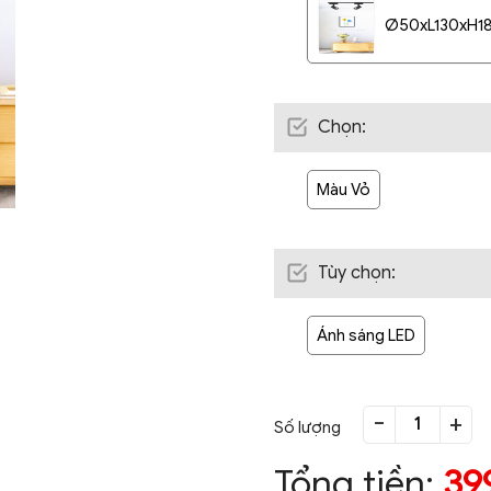
Ø50xL130xH18
Chọn
:
Màu Vỏ
Tùy chọn
:
Ánh sáng LED
-
+
Số lượng
Tổng tiền:
39