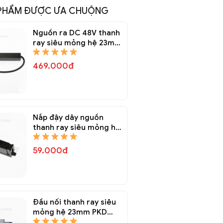
PHẨM ĐƯỢC ƯA CHUỘNG
Nguồn ra DC 48V thanh
ray siêu mỏng hệ 23mm
PKD 6825A
469.000đ
Nắp đậy dây nguồn
thanh ray siêu mỏng hệ
23mm PKD 6824A
59.000đ
Đầu nối thanh ray siêu
mỏng hệ 23mm PKD
6823A