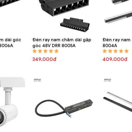
m dài góc
Đèn ray nam châm dài gập
Đèn ray nam 
 8006A
góc 48V DRR 8005A
8004A
349.000đ
409.000đ