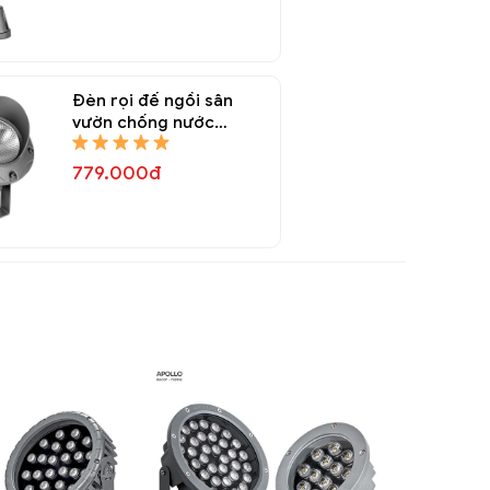
Đèn rọi đế ngồi sân
vườn chống nước
Decor trang trí DRR
6866A
779.000đ