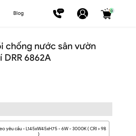
0
Blog
ồi chống nước sân vườn
rí DRR 6862A
eo yêu cầu - L145xW45xH75 - 6W - 3000K ( CRI > 98
)