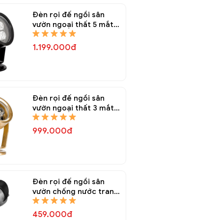
Đèn rọi đế ngồi sân
vườn ngoại thất 5 mắt
chống nước Decor
trang trí DRR 6868A
1.199.000đ
Đèn rọi đế ngồi sân
vườn ngoại thất 3 mắt
chống nước trang trí
DRR 6868A
999.000đ
Đèn rọi đế ngồi sân
vườn chống nước trang
trí DRR 6867A
459.000đ