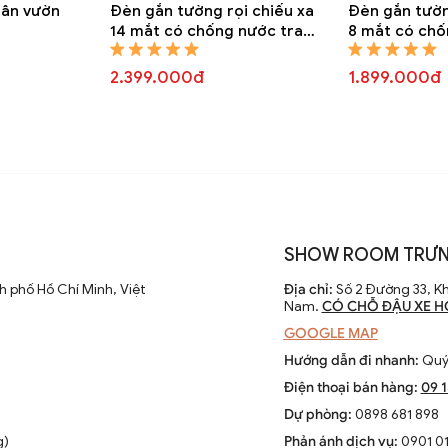
sân vườn
Đèn gắn tường rọi chiếu xa
Đèn gắn tườn
14 mắt có chống nước trang
8 mắt có chố
trí DGTR 6830A
trí DGTR 683
2.399.000đ
1.899.000đ
SHOW ROOM TRƯN
 phố Hồ Chí Minh, Việt
Địa chỉ:
Số 2 Đường 33, Kh
Nam.
CÓ CHỖ ĐẬU XE H
GOOGLE MAP
Hướng dẫn đi nhanh:
Quý 
Điện thoại bán hàng:
09 
Dự phòng:
0898 681 898
g)
Phản ánh dịch vụ:
0901 01