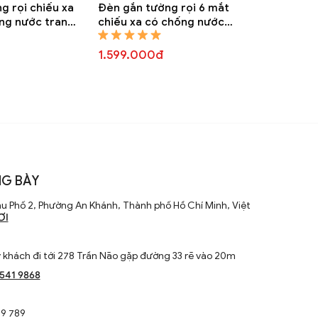
g rọi chiếu xa
Đèn gắn tường rọi 6 mắt
ng nước trang
chiếu xa có chống nước
0A
trang trí DGTR 6830A
1.599.000đ
G BÀY
u Phố 2, Phường An Khánh, Thành phố Hồ Chí Minh, Việt
ƠI
khách đi tới 278 Trần Não gặp đường 33 rẽ vào 20m
1541 9868
9 789