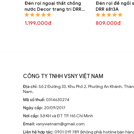
Đèn rọi ngoại thất chống
Đèn rọi đế ngồi 
nước Decor trang trí DRR
DRR 6813A
6855A
1.199.000đ
809.000đ
CÔNG TY TNHH VSNY VIỆT NAM
Địa chỉ:
Số 2 Đường 33, Khu Phố 2, Phường An Khánh, Thành
Nam.
Mã số thuế:
0314630274
Ngày cấp:
20/09/2017
Nơi cấp:
Sở KH và ĐT TP. Hồ Chí Minh
Email:
vsnyvietnam@gmail.com
Liên hệ hợp tác:
0901 019 789 (không phải hotline bán hàn