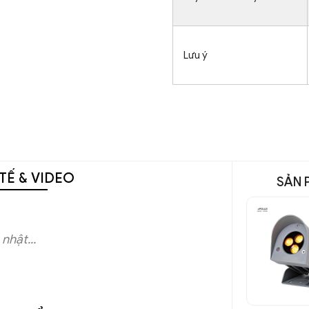
Lưu ý
TẾ & VIDEO
SẢN 
nhật...