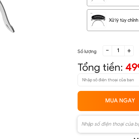
Xử lý tùy chỉn
-
+
Số lượng
Tổng tiền:
49
MUA NGAY