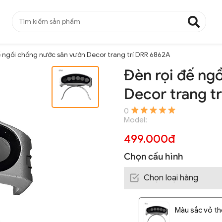
ế ngồi chống nước sân vườn Decor trang trí DRR 6862A
Đèn rọi đế ng
Decor trang t
0
Model:
499.000đ
Chọn cấu hình
Chọn loại hàng
Màu sắc vỏ th