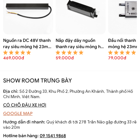
Nguồn ra DC 48V thanh
Nắp đậy dây nguồn
Đầu nối thanh r
ray siêu mỏng hệ 23mm
thanh ray siêu mỏng hệ
mỏng hệ 23mm
PKD 6825A
23mm PKD 6824A
6823A
469.000đ
59.000đ
79.000đ
SHOW ROOM TRƯNG BÀY
Địa chỉ:
Số 2 Đường 33, Khu Phố 2, Phường An Khánh, Thành phố Hồ
Chí Minh, Việt Nam.
CÓ CHỖ ĐẬU XE HƠI
GOOGLE MAP
Hướng dẫn đi nhanh:
Quý khách đi tới 278 Trần Não gặp đường 33 rẽ
vào 20m
Hotline bán hàng:
09 1541 9868