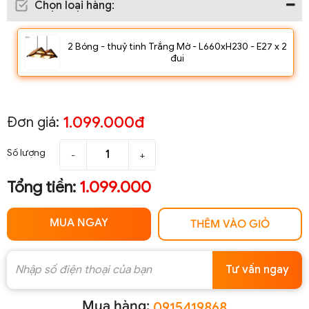
Chọn loại hàng
:
2 Bóng - thuỷ tinh Trắng Mờ - L660xH230 - E27 x 2
đui
1.099.000đ
Đơn giá:
Số lượng
-
+
Tổng tiền:
1.099.000
MUA NGAY
THÊM VÀO GIỎ
Tư vấn ngay
Mua hàng:
0915419868