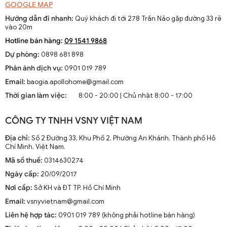
GOOGLE MAP
Hướng dẫn đi nhanh:
Quý khách đi tới 278 Trần Não gặp đường 33 rẽ
vào 20m
Hotline bán hàng:
09 1541 9868
Dự phòng:
0898 681 898
Phản ánh dịch vụ:
0901 019 789
Email:
baogia.apollohome@gmail.com
Thời gian làm việc:
8:00 - 20:00 | Chủ nhật 8:00 - 17:00
CÔNG TY TNHH VSNY VIỆT NAM
Địa chỉ:
Số 2 Đường 33, Khu Phố 2, Phường An Khánh, Thành phố Hồ
Chí Minh, Việt Nam.
Mã số thuế:
0314630274
Ngày cấp:
20/09/2017
Nơi cấp:
Sở KH và ĐT TP. Hồ Chí Minh
Email:
vsnyvietnam@gmail.com
Liên hệ hợp tác:
0901 019 789 (không phải hotline bán hàng)