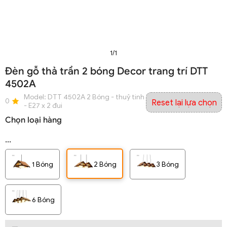
1/1
Đèn gỗ thả trần 2 bóng Decor trang trí DTT
4502A
Model:
DTT 4502A 2 Bóng - thuỷ tinh Trắng Mờ - L660xH230
0
Reset lại lựa chọn
- E27 x 2 đui
Chọn loại hàng
...
1 Bóng
2 Bóng
3 Bóng
6 Bóng