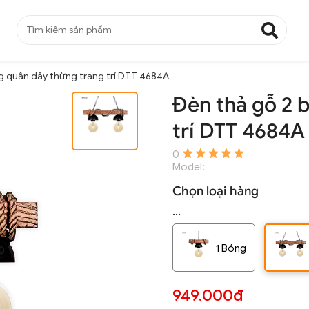
g quấn dây thừng trang trí DTT 4684A
Đèn thả gỗ 2 
trí DTT 4684A
0
Model:
Chọn loại hàng
...
1 Bóng
949.000đ