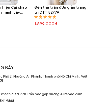
n hiện đại chao
Đèn thả trần đơn giản trang
h nhánh cây
trí DTT 8277A
T 8284A
1.899.000đ
G BÀY
u Phố 2, Phường An Khánh, Thành phố Hồ Chí Minh, Việt
ƠI
khách đi tới 278 Trần Não gặp đường 33 rẽ vào 20m
1541 9868