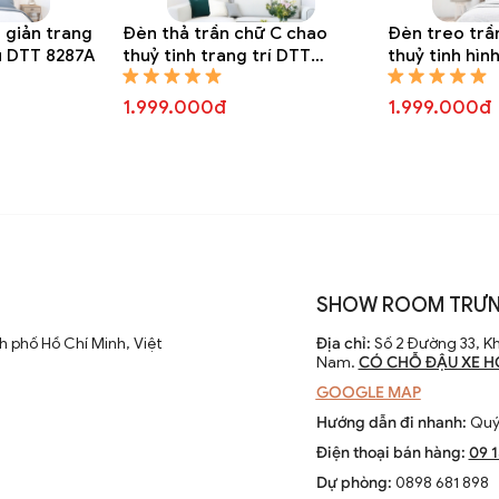
 giản trang
Đèn thả trần chữ C chao
Đèn treo trầ
u DTT 8287A
thuỷ tinh trang trí DTT
thuỷ tinh hìn
8285A
cách điệu DT
1.999.000đ
1.999.000đ
SHOW ROOM TRƯN
 phố Hồ Chí Minh, Việt
Địa chỉ:
Số 2 Đường 33, Kh
Nam.
CÓ CHỖ ĐẬU XE H
GOOGLE MAP
Hướng dẫn đi nhanh:
Quý 
Điện thoại bán hàng:
09 
Dự phòng:
0898 681 898