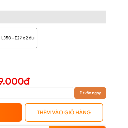
 L350 - E27 x 2 đui
9.000đ
Tư vấn ngay
THÊM VÀO GIỎ HÀNG