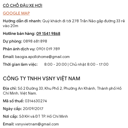
CÓ CHỖ ĐẬU XE HƠI
GOOGLE MAP
Hướng dẫn đi nhanh:
Quý khách đi tới 278 Trần Não gặp đường 33 rẽ
vào 20m
Hotline bán hàng:
09 1541 9868
Dự phòng:
0898 681 898
Phản ánh dịch vụ:
0901 019 789
Email:
baogia.apollohome@gmail.com
Thời gian làm việc:
8:00 - 20:00 | Chủ nhật 8:00 - 17:00
CÔNG TY TNHH VSNY VIỆT NAM
Địa chỉ:
Số 2 Đường 33, Khu Phố 2, Phường An Khánh, Thành phố Hồ
Chí Minh, Việt Nam.
Mã số thuế:
0314630274
Ngày cấp:
20/09/2017
Nơi cấp:
Sở KH và ĐT TP. Hồ Chí Minh
Email:
vsnyvietnam@gmail.com