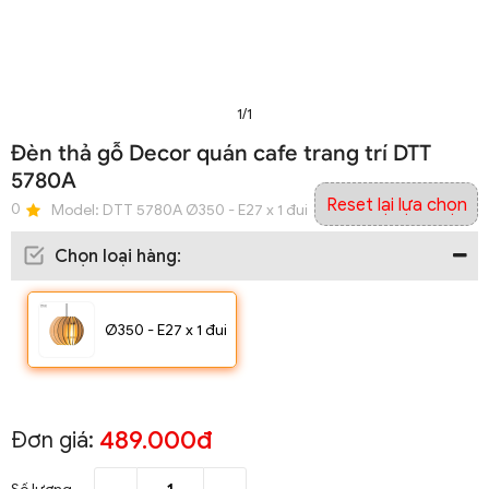
1/1
Đèn thả gỗ Decor quán cafe trang trí DTT
5780A
Reset lại lựa chọn
0
Model:
DTT 5780A Ø350 - E27 x 1 đui
Chọn loại hàng
:
Ø350 - E27 x 1 đui
489.000đ
Đơn giá: