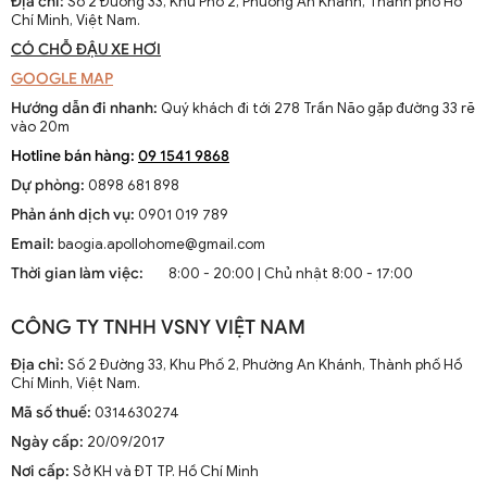
Địa chỉ:
Số 2 Đường 33, Khu Phố 2, Phường An Khánh, Thành phố Hồ
Chí Minh, Việt Nam.
CÓ CHỖ ĐẬU XE HƠI
GOOGLE MAP
Hướng dẫn đi nhanh:
Quý khách đi tới 278 Trần Não gặp đường 33 rẽ
vào 20m
Hotline bán hàng:
09 1541 9868
Dự phòng:
0898 681 898
Phản ánh dịch vụ:
0901 019 789
Email:
baogia.apollohome@gmail.com
Thời gian làm việc:
8:00 - 20:00 | Chủ nhật 8:00 - 17:00
CÔNG TY TNHH VSNY VIỆT NAM
Địa chỉ:
Số 2 Đường 33, Khu Phố 2, Phường An Khánh, Thành phố Hồ
Chí Minh, Việt Nam.
Mã số thuế:
0314630274
Ngày cấp:
20/09/2017
Nơi cấp:
Sở KH và ĐT TP. Hồ Chí Minh