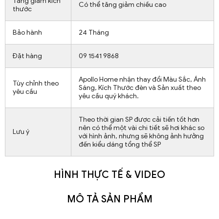
Tăng giảm kích
Có thể tăng giảm chiều cao
thước
Bảo hành
24 Tháng
Đặt hàng
09 1541 9868
Apollo Home nhận thay đổi Màu Sắc, Ánh
Tùy chỉnh theo
Sáng, Kích Thước đèn và Sản xuất theo
yêu cầu
yêu cầu quý khách.
Theo thời gian SP được cải tiến tốt hơn
nên có thể một vài chi tiết sẽ hơi khác so
Lưu ý
với hình ảnh, nhưng sẽ không ảnh hưởng
đến kiểu dáng tổng thể SP
HÌNH THỰC TẾ & VIDEO
MÔ TẢ SẢN PHẨM