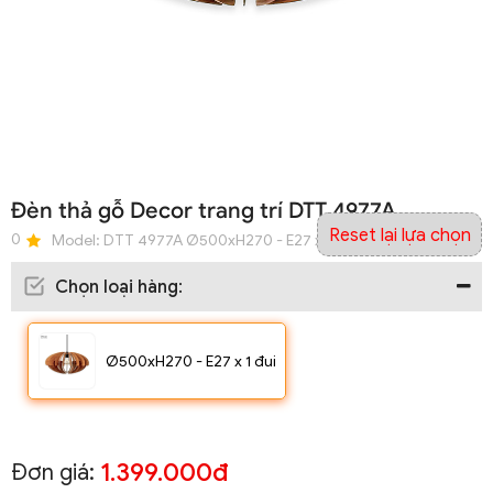
Đèn thả gỗ Decor trang trí DTT 4977A
Reset lại lựa chọn
0
Model:
DTT 4977A Ø500xH270 - E27 x 1 đui
Chọn loại hàng
:
Ø500xH270 - E27 x 1 đui
1.399.000đ
Đơn giá: