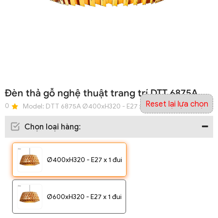
Đèn thả gỗ nghệ thuật trang trí DTT 6875A
Reset lại lựa chọn
0
Model:
DTT 6875A Ø400xH320 - E27 x 1 đui
Chọn loại hàng
:
Ø400xH320 - E27 x 1 đui
Ø600xH320 - E27 x 1 đui