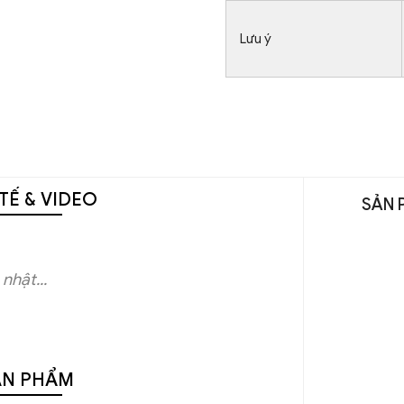
Lưu ý
TẾ & VIDEO
SẢN 
nhật...
ẢN PHẨM