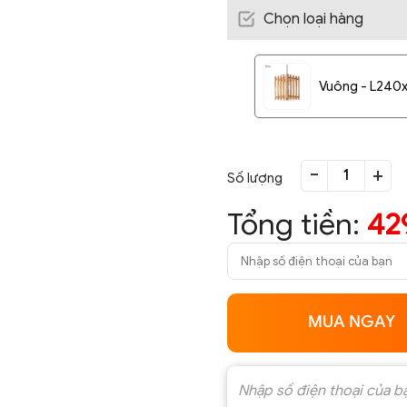
Chọn loại hàng
Vuông - L240xH
-
+
Số lượng
Tổng tiền:
42
MUA NGAY