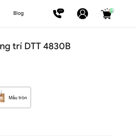
...
Blog
ang trí DTT 4830B
Mẫu tròn