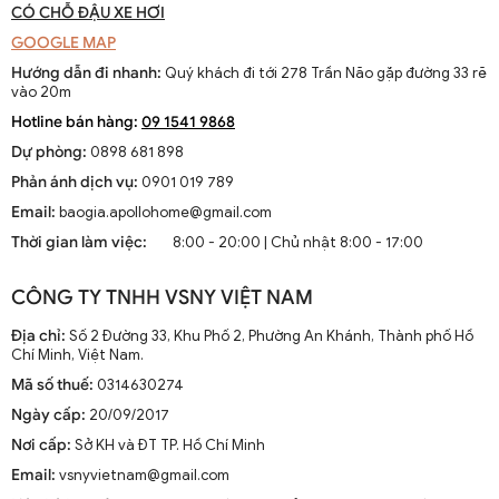
CÓ CHỖ ĐẬU XE HƠI
GOOGLE MAP
Hướng dẫn đi nhanh:
Quý khách đi tới 278 Trần Não gặp đường 33 rẽ
vào 20m
Hotline bán hàng:
09 1541 9868
Dự phòng:
0898 681 898
Phản ánh dịch vụ:
0901 019 789
Email:
baogia.apollohome@gmail.com
Thời gian làm việc:
8:00 - 20:00 | Chủ nhật 8:00 - 17:00
CÔNG TY TNHH VSNY VIỆT NAM
Địa chỉ:
Số 2 Đường 33, Khu Phố 2, Phường An Khánh, Thành phố Hồ
Chí Minh, Việt Nam.
Mã số thuế:
0314630274
Ngày cấp:
20/09/2017
Nơi cấp:
Sở KH và ĐT TP. Hồ Chí Minh
Email:
vsnyvietnam@gmail.com