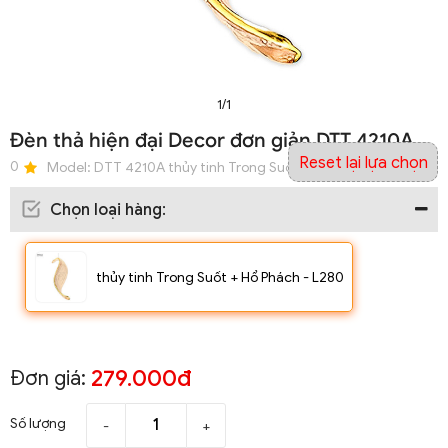
1/1
Đèn thả hiện đại Decor đơn giản DTT 4210A
Reset lại lựa chọn
0
Model:
DTT 4210A thủy tinh Trong Suốt + Hổ Phách - L280
Chọn loại hàng
:
thủy tinh Trong Suốt + Hổ Phách - L280
279.000đ
Đơn giá:
Số lượng
-
+