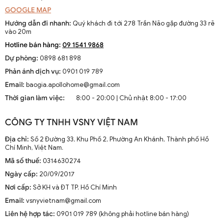
GOOGLE MAP
Hướng dẫn đi nhanh:
Quý khách đi tới 278 Trần Não gặp đường 33 rẽ
vào 20m
Hotline bán hàng:
09 1541 9868
Dự phòng:
0898 681 898
Phản ánh dịch vụ:
0901 019 789
Email:
baogia.apollohome@gmail.com
Thời gian làm việc:
8:00 - 20:00 | Chủ nhật 8:00 - 17:00
CÔNG TY TNHH VSNY VIỆT NAM
Địa chỉ:
Số 2 Đường 33, Khu Phố 2, Phường An Khánh, Thành phố Hồ
Chí Minh, Việt Nam.
Mã số thuế:
0314630274
Ngày cấp:
20/09/2017
Nơi cấp:
Sở KH và ĐT TP. Hồ Chí Minh
Email:
vsnyvietnam@gmail.com
Liên hệ hợp tác:
0901 019 789 (không phải hotline bán hàng)
Đèn thả mặt trăng trang trí DTT 4447A