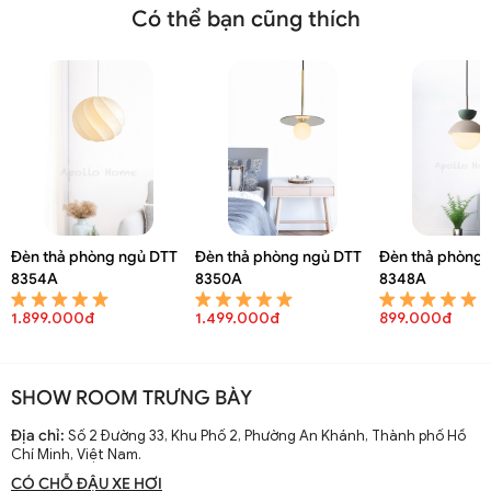
Có thể bạn cũng thích
Đèn thả phòng ngủ DTT
Đèn thả phòng ngủ DTT
Đèn thả phòng 
8354A
8350A
8348A
1.899.000đ
1.499.000đ
899.000đ
SHOW ROOM TRƯNG BÀY
Địa chỉ:
Số 2 Đường 33, Khu Phố 2, Phường An Khánh, Thành phố Hồ
Chí Minh, Việt Nam.
CÓ CHỖ ĐẬU XE HƠI
Đèn thả mặt trăng trang trí DTT 4447A