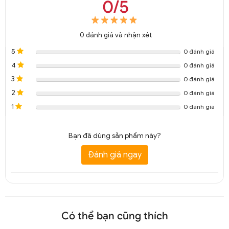
0/5
0
đánh giá và nhận xét
5
0 đánh giá
4
0 đánh giá
3
0 đánh giá
2
0 đánh giá
1
0 đánh giá
Bạn đã dùng sản phẩm này?
Đánh giá ngay
Có thể bạn cũng thích
Đèn thả Mây Tre dây đay trang trí DTT 8262A