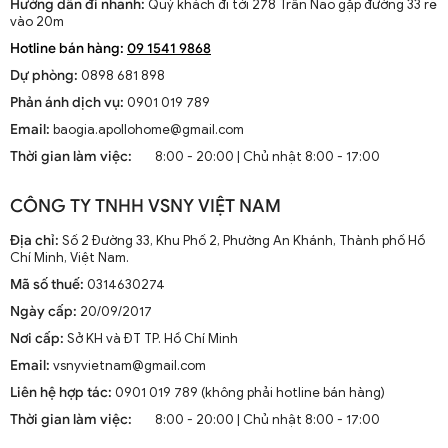
Hướng dẫn đi nhanh:
Quý khách đi tới 278 Trần Não gặp đường 33 rẽ
vào 20m
Hotline bán hàng:
09 1541 9868
Dự phòng:
0898 681 898
Phản ánh dịch vụ:
0901 019 789
Đèn thả Mây Tre dây đay trang trí DTT 8262A
Email:
baogia.apollohome@gmail.com
Thời gian làm việc:
8:00 - 20:00 | Chủ nhật 8:00 - 17:00
CÔNG TY TNHH VSNY VIỆT NAM
Địa chỉ:
Số 2 Đường 33, Khu Phố 2, Phường An Khánh, Thành phố Hồ
Chí Minh, Việt Nam.
Mã số thuế:
0314630274
Ngày cấp:
20/09/2017
Nơi cấp:
Sở KH và ĐT TP. Hồ Chí Minh
Email:
vsnyvietnam@gmail.com
Liên hệ hợp tác:
0901 019 789 (không phải hotline bán hàng)
Thời gian làm việc:
8:00 - 20:00 | Chủ nhật 8:00 - 17:00