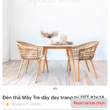
1/1
Đèn thả Mây Tre dây đay trang trí DTT 8262A
Reset lại lựa chọn
0
Model:
DTT 8262A