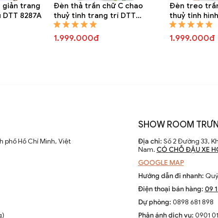
 giản trang
Đèn thả trần chữ C chao
Đèn treo trầ
u DTT 8287A
thuỷ tinh trang trí DTT
thuỷ tinh hìn
8285A
cách điệu DT
1.999.000đ
1.999.000đ
SHOW ROOM TRƯN
 phố Hồ Chí Minh, Việt
Địa chỉ:
Số 2 Đường 33, Kh
Nam.
CÓ CHỖ ĐẬU XE H
GOOGLE MAP
Hướng dẫn đi nhanh:
Quý 
Điện thoại bán hàng:
09 
Dự phòng:
0898 681 898
g)
Phản ánh dịch vụ:
0901 01