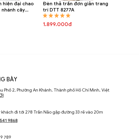
n hiện đại chao
Đèn thả trần đơn giản trang
h nhánh cây
trí DTT 8277A
T 8284A
1.899.000đ
G BÀY
u Phố 2, Phường An Khánh, Thành phố Hồ Chí Minh, Việt
ƠI
khách đi tới 278 Trần Não gặp đường 33 rẽ vào 20m
1541 9868
9 789