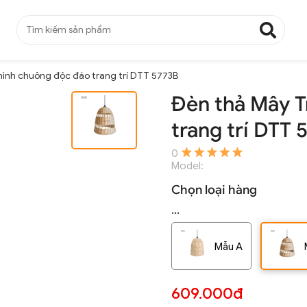
hình chuông độc đáo trang trí DTT 5773B
Đèn thả Mây T
trang trí DTT 
0
Model:
Chọn loại hàng
...
Mẫu A
609.000đ