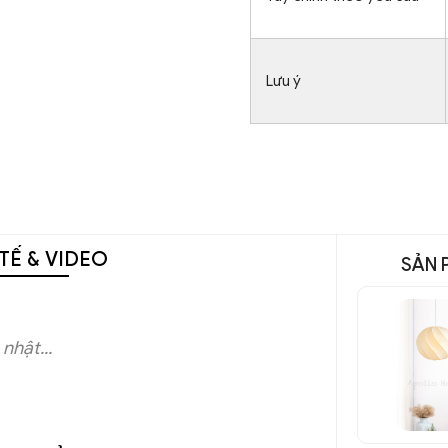
Lưu ý
TẾ & VIDEO
SẢN 
nhật...