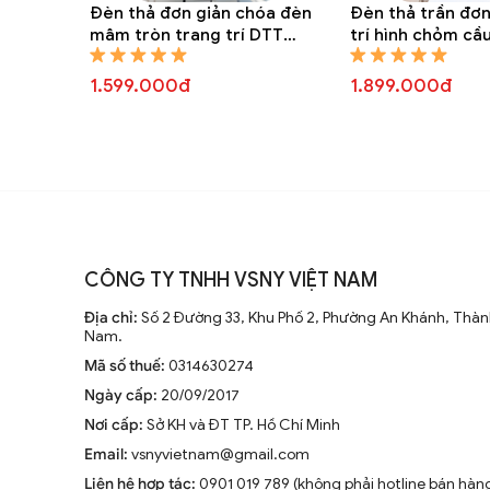
Đèn thả đơn giản chóa đèn
Đèn thả trần đơn
mâm tròn trang trí DTT
trí hình chỏm cầ
8288A
1.599.000đ
1.899.000đ
CÔNG TY TNHH VSNY VIỆT NAM
Địa chỉ:
Số 2 Đường 33, Khu Phố 2, Phường An Khánh, Thành
Nam.
Mã số thuế:
0314630274
Ngày cấp:
20/09/2017
Nơi cấp:
Sở KH và ĐT TP. Hồ Chí Minh
Email:
vsnyvietnam@gmail.com
Liên hệ hợp tác:
0901 019 789 (không phải hotline bán hàn