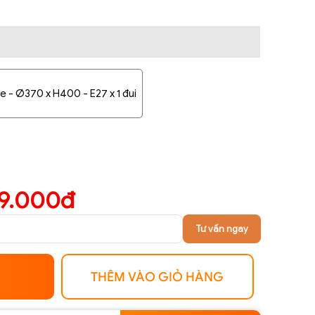
e - Ø370 x H400 - E27 x 1 đui
9.000đ
Tư vấn ngay
THÊM VÀO GIỎ HÀNG