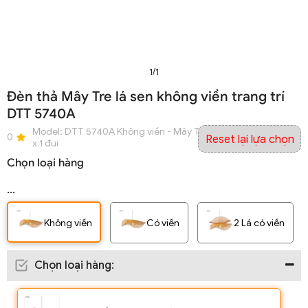
1/1
Đèn thả Mây Tre lá sen không viền trang trí
DTT 5740A
Model:
DTT 5740A Không viền - Mây Tre - Ø500 x H180 - E27
0
Reset lại lựa chọn
x 1 đui
Chọn loại hàng
...
Không viền
Có viền
2 Lá có viền
Chọn loại hàng
: