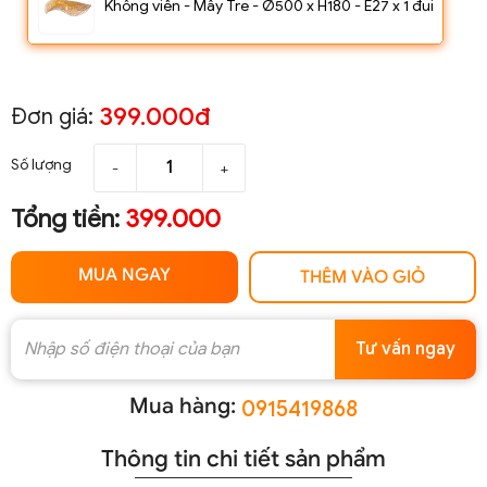
Không viền - Mây Tre - Ø500 x H180 - E27 x 1 đui
399.000đ
Đơn giá:
Số lượng
-
+
Tổng tiền:
399.000
MUA NGAY
THÊM VÀO GIỎ
Tư vấn ngay
Mua hàng:
0915419868
Thông tin chi tiết sản phẩm