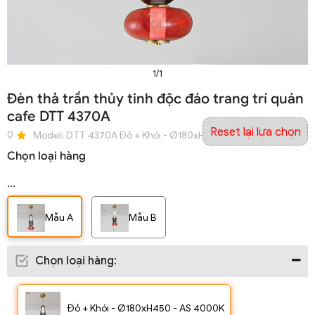
1/1
Đèn thả trần thủy tinh độc đáo trang trí quán
cafe DTT 4370A
Reset lại lựa chọn
0
Model:
DTT 4370A Đỏ + Khói - Ø180xH450 - AS 4000K
Chọn loại hàng
...
Mẫu A
Mẫu B
Chọn loại hàng
:
Đỏ + Khói - Ø180xH450 - AS 4000K