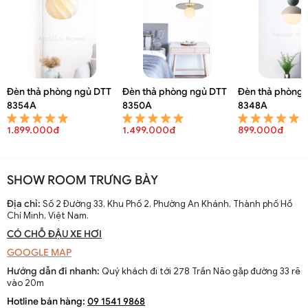
Đèn thả phòng ngủ DTT
Đèn thả phòng ngủ DTT
Đèn thả phòng 
8354A
8350A
8348A
1.899.000đ
1.499.000đ
899.000đ
Đèn thả trần thủy tinh độc đáo trang trí quán cafe DTT 4370A
SHOW ROOM TRƯNG BÀY
Địa chỉ:
Số 2 Đường 33, Khu Phố 2, Phường An Khánh, Thành phố Hồ
Chí Minh, Việt Nam.
CÓ CHỖ ĐẬU XE HƠI
GOOGLE MAP
Hướng dẫn đi nhanh:
Quý khách đi tới 278 Trần Não gặp đường 33 rẽ
vào 20m
Hotline bán hàng:
09 1541 9868