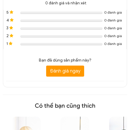
0
đánh giá và nhận xét
5
0 đánh giá
4
0 đánh giá
3
0 đánh giá
2
0 đánh giá
1
0 đánh giá
Bạn đã dùng sản phẩm này?
Đèn thả trần thủy tinh độc đáo trang trí quán cafe DTT 4370A
Đánh giá ngay
Có thể bạn cũng thích