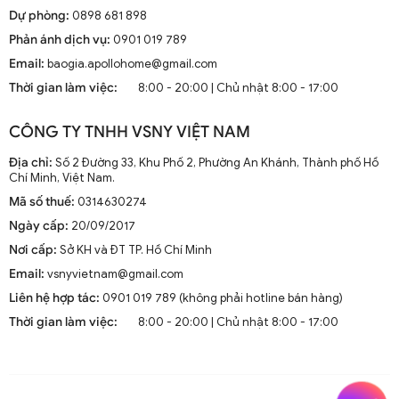
Dự phòng:
0898 681 898
Phản ánh dịch vụ:
0901 019 789
Email:
baogia.apollohome@gmail.com
Thời gian làm việc:
8:00 - 20:00 | Chủ nhật 8:00 - 17:00
CÔNG TY TNHH VSNY VIỆT NAM
Địa chỉ:
Số 2 Đường 33, Khu Phố 2, Phường An Khánh, Thành phố Hồ
Chí Minh, Việt Nam.
Mã số thuế:
0314630274
Ngày cấp:
20/09/2017
Đèn thả trần thủy tinh độc đáo trang trí quán cafe DTT 4370A
Nơi cấp:
Sở KH và ĐT TP. Hồ Chí Minh
Email:
vsnyvietnam@gmail.com
Liên hệ hợp tác:
0901 019 789 (không phải hotline bán hàng)
Thời gian làm việc:
8:00 - 20:00 | Chủ nhật 8:00 - 17:00