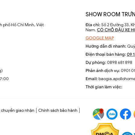
SHOW ROOM TRƯN
 phố Hồ Chí Minh, Việt
Địa chỉ:
Số 2 Đường 33, Kh
Nam.
CÓ CHỖ ĐẬU XE H
GOOGLE MAP
Hướng dẫn đi nhanh:
Quý 
Điện thoại bán hàng:
09 
Dự phòng:
0898 681 898
g)
Phản ánh dịch vụ:
0901 01
17:00
Email:
baogia.apollohom
Thời gian làm việc:
 chuyển giao nhận
Chính sách bảo hành