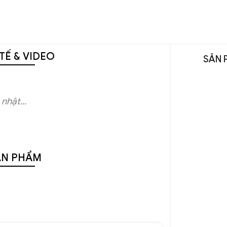
TẾ & VIDEO
SẢN 
nhật...
ẢN PHẨM