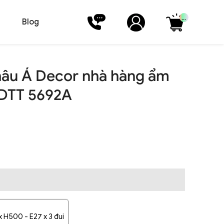
...
Blog
hâu Á Decor nhà hàng ẩm
í DTT 5692A
 H500 - E27 x 3 đui