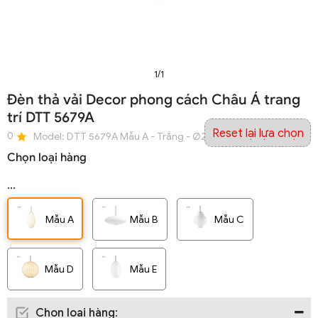
1/1
Đèn thả vải Decor phong cách Châu Á trang
trí DTT 5679A
Reset lại lựa chọn
0
Model:
DTT 5679A Mẫu A - Trắng - Ø220 x H400 - E27 x 1 đui
Chọn loại hàng
...
Mẫu A
Mẫu B
Mẫu C
Mẫu D
Mẫu E
Chọn loại hàng
: