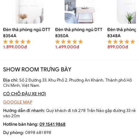
Đèn thả phòng ngủ DTT
Đèn thả phòng ngủ DTT
Đèn thả phòng 
8354A
8350A
8348A
1.899.000đ
1.499.000đ
899.000đ
SHOW ROOM TRƯNG BÀY
Địa chỉ:
Số 2 Đường 33, Khu Phố 2, Phường An Khánh, Thành phố Hồ
Chí Minh, Việt Nam.
CÓ CHỖ ĐẬU XE HƠI
GOOGLE MAP
Hướng dẫn đi nhanh:
Quý khách đi tới 278 Trần Não gặp đường 33 rẽ
vào 20m
Hotline bán hàng:
09 1541 9868
Dự phòng:
0898 681 898