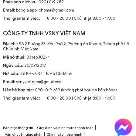
Phản ánh dịch vụ:
0901 019 789
Email:
baogia.apollohome@gmail.com
Thời gian làm việc:
8:00 - 20:00 | Chủ nhật 8:00 - 17:00
CÔNG TY TNHH VSNY VIỆT NAM
Địa chỉ:
Số 2 Đường 33, Khu Phố 2, Phường An Khánh, Thành phố Hồ
Chí Minh, Việt Nam.
Mã số thuế:
0314630274
Ngày cấp:
20/09/2017
Nơi cấp:
Sở KH và ĐT TP. Hồ Chí Minh
Email:
vsnyvietnam@gmail.com
Liên hệ hợp tác:
0901 019 789 (không phải hotline bán hàng)
Thời gian làm việc:
8:00 - 20:00 | Chủ nhật 8:00 - 17:00
Bảo mật thông tin
Quy định và hình thức thanh toán
Vận chuyển giao nhận
Chính sách bảo hành