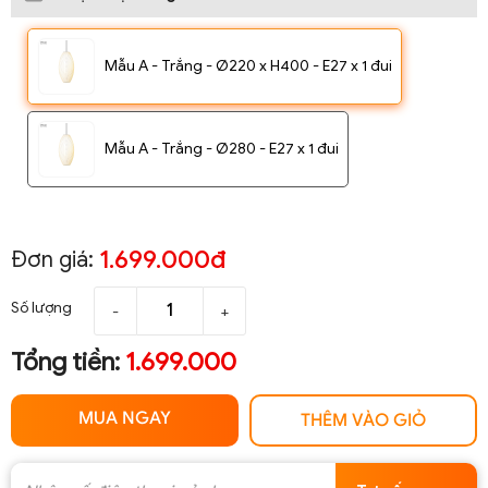
Mẫu A - Trắng - Ø220 x H400 - E27 x 1 đui
Mẫu A - Trắng - Ø280 - E27 x 1 đui
1.699.000đ
Đơn giá:
Số lượng
-
+
Tổng tiền:
1.699.000
MUA NGAY
THÊM VÀO GIỎ