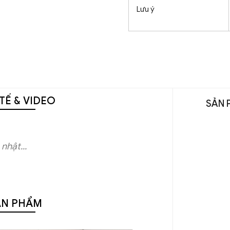
Lưu ý
TẾ & VIDEO
SẢN 
nhật...
ẢN PHẨM