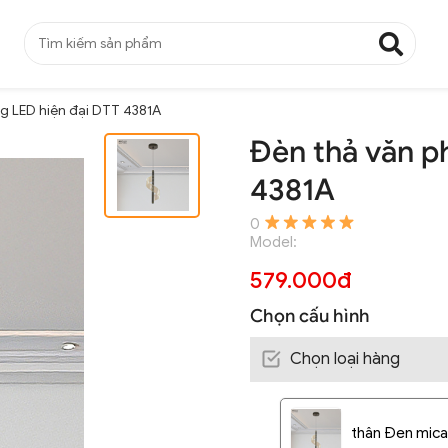
g LED hiện đại DTT 4381A
Đèn thả văn p
4381A
0
Model:
579.000đ
Chọn cấu hình
Chọn loại hàng
thân Đen mic