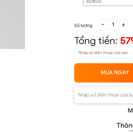
-
+
Số lượng
Tổng tiền:
57
MUA NGAY
M
Thông