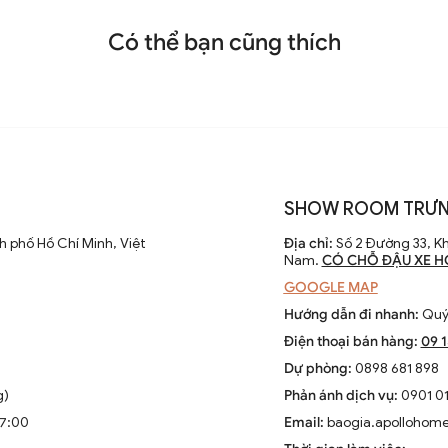
Có thể bạn cũng thích
SHOW ROOM TRƯN
D hiện đại DTT 4381A
 phố Hồ Chí Minh, Việt
Địa chỉ:
Số 2 Đường 33, Kh
Nam.
CÓ CHỖ ĐẬU XE H
GOOGLE MAP
Hướng dẫn đi nhanh:
Quý 
Điện thoại bán hàng:
09 
Dự phòng:
0898 681 898
g)
Phản ánh dịch vụ:
0901 01
17:00
Email:
baogia.apollohom