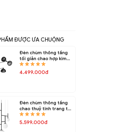
PHẨM ĐƯỢC ƯA CHUỘNG
Đèn chùm thông tầng
tối giản chao hợp kim
Decor trang trí DTT
8240A
4.499.000đ
Đèn chùm thông tầng
chao thuỷ tinh trang trí
DTT 8229A
5.599.000đ