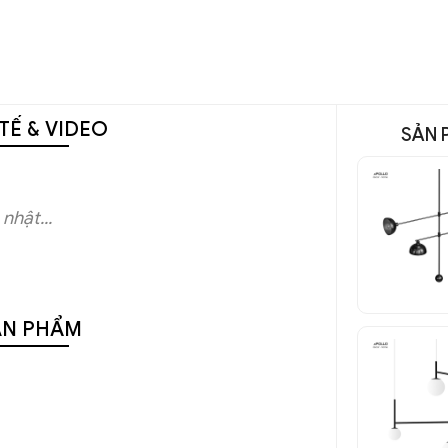
TẾ & VIDEO
SẢN 
nhật...
ẢN PHẨM