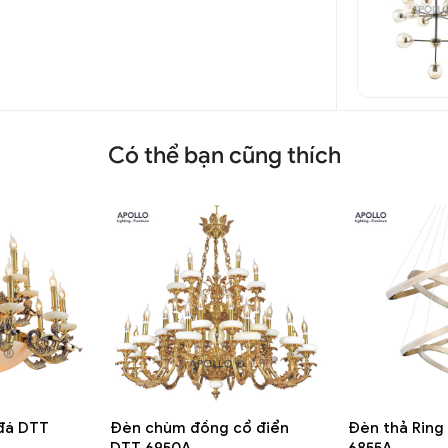
Có thể bạn cũng thích
đá DTT
Đèn chùm đồng cổ điển
Đèn thả Ring
DTT 6950A
6855A