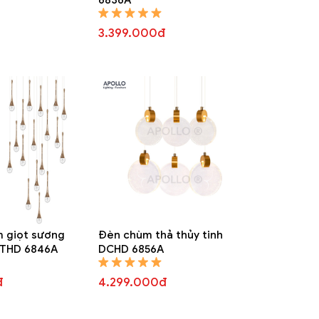
3.399.000đ
 giọt sương
Đèn chùm thả thủy tinh
DTHD 6846A
DCHD 6856A
đ
4.299.000đ