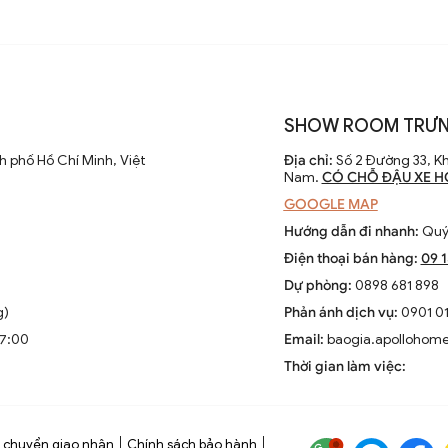
SHOW ROOM TRƯN
 phố Hồ Chí Minh, Việt
Địa chỉ:
Số 2 Đường 33, Kh
Nam.
CÓ CHỖ ĐẬU XE H
GOOGLE MAP
Hướng dẫn đi nhanh:
Quý 
Điện thoại bán hàng:
09 
Dự phòng:
0898 681 898
g)
Phản ánh dịch vụ:
0901 01
17:00
Email:
baogia.apollohom
Thời gian làm việc:
 chuyển giao nhận
Chính sách bảo hành