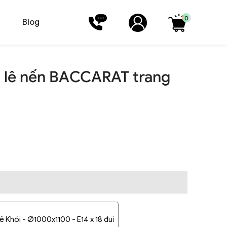
0
Blog
 lê nến BACCARAT trang
lê Khói - Ø1000x1100 - E14 x 18 đui