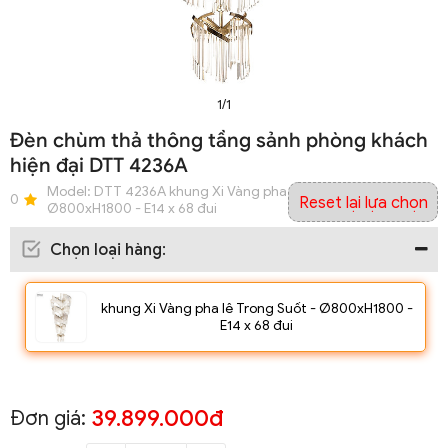
1/1
Đèn chùm thả thông tầng sảnh phòng khách
hiện đại DTT 4236A
Model:
DTT 4236A khung Xi Vàng pha lê Trong Suốt -
0
Reset lại lựa chọn
Ø800xH1800 - E14 x 68 đui
Chọn loại hàng
:
khung Xi Vàng pha lê Trong Suốt - Ø800xH1800 -
E14 x 68 đui
39.899.000đ
Đơn giá: