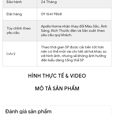
Bảo hành
24 Tháng
Đặt hàng
09 1541 9868
Apollo Home nhận thay đổi Màu Sắc, Ánh
Tùy chỉnh theo
Sáng, Kích Thước đèn và Sản xuất theo
yêu cầu
yêu cầu quý khách.
Theo thời gian SP được cải tiến tốt hơn
nên có thể một vài chi tiết sẽ hơi khác so
Lưu ý
với hình ảnh, nhưng sẽ không ảnh hưởng
đến kiểu dáng tổng thể SP
HÌNH THỰC TẾ & VIDEO
MÔ TẢ SẢN PHẨM
Đánh giá sản phẩm