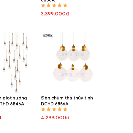
3.399.000đ
 giọt sương
Đèn chùm thả thủy tinh
DTHD 6846A
DCHD 6856A
đ
4.299.000đ