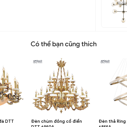
Có thể bạn cũng thích
đá DTT
Đèn chùm đồng cổ điển
Đèn thả Ring
DTT 6950A
6855A