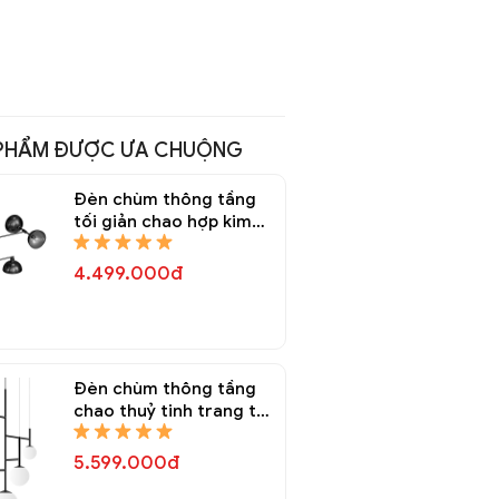
PHẨM ĐƯỢC ƯA CHUỘNG
Đèn chùm thông tầng
tối giản chao hợp kim
Decor trang trí DTT
8240A
4.499.000đ
Đèn chùm thông tầng
chao thuỷ tinh trang trí
DTT 8229A
5.599.000đ