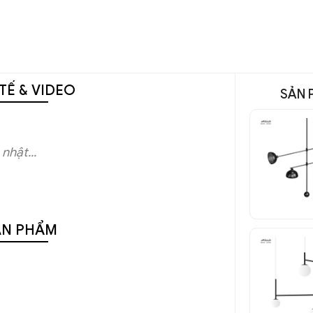
TẾ & VIDEO
SẢN 
nhật...
ẢN PHẨM