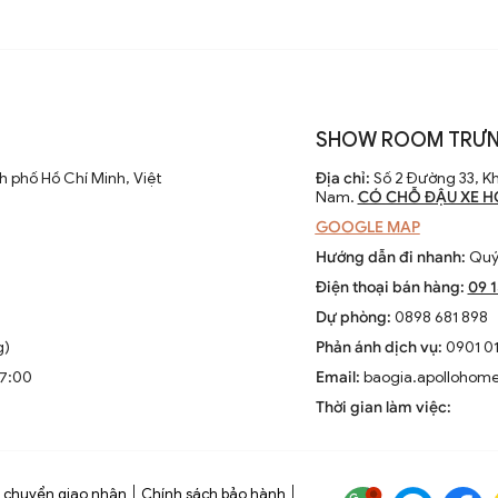
SHOW ROOM TRƯN
 phố Hồ Chí Minh, Việt
Địa chỉ:
Số 2 Đường 33, Kh
Nam.
CÓ CHỖ ĐẬU XE H
GOOGLE MAP
Hướng dẫn đi nhanh:
Quý 
Điện thoại bán hàng:
09 
Dự phòng:
0898 681 898
g)
Phản ánh dịch vụ:
0901 01
17:00
Email:
baogia.apollohom
Thời gian làm việc:
 chuyển giao nhận
Chính sách bảo hành