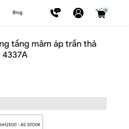
0
Blog
ng tầng mâm áp trần thả
T 4337A
00xH2500 - AS 3000K