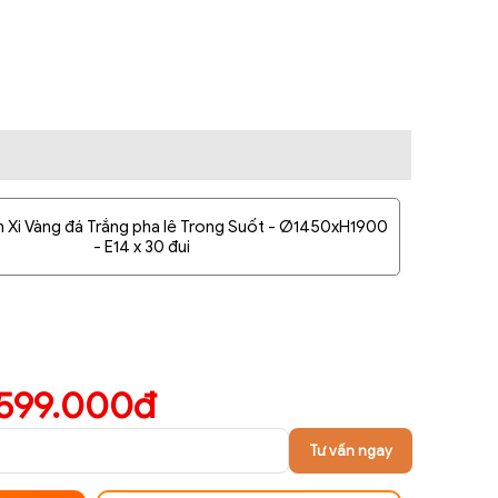
n Xi Vàng đá Trắng pha lê Trong Suốt - Ø1450xH1900
- E14 x 30 đui
.599.000đ
Tư vấn ngay