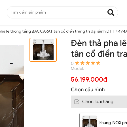
pha lê thông tầng BACCARAT tân cổ điển trang trí đại sảnh DTT 4494
Đèn thả pha 
tân cổ điển tr
0
Model:
56.199.000đ
Chọn cấu hình
Chọn loại hàng
khung INOX ph