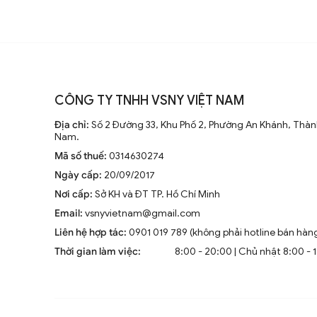
CÔNG TY TNHH VSNY VIỆT NAM
Địa chỉ:
Số 2 Đường 33, Khu Phố 2, Phường An Khánh, Thành
Nam.
Mã số thuế:
0314630274
Ngày cấp:
20/09/2017
Nơi cấp:
Sở KH và ĐT TP. Hồ Chí Minh
Email:
vsnyvietnam@gmail.com
Liên hệ hợp tác:
0901 019 789 (không phải hotline bán hàn
Thời gian làm việc:
8:00 - 20:00 | Chủ nhật 8:00 - 
Đèn thả pha lê thông tầng BACCARAT 