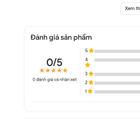
Xem t
Đánh giá sản phẩm
5
Đèn thả pha lê thông tầng BACCARAT 
0/5
4
449
3
0
đánh giá và nhận xét
2
1