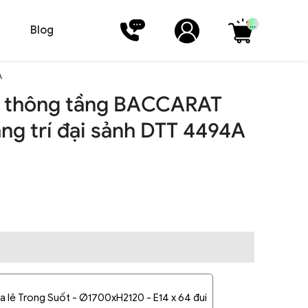
...
Blog
A
lê thông tầng BACCARAT
ang trí đại sảnh DTT 4494A
a lê Trong Suốt - Ø1700xH2120 - E14 x 64 đui