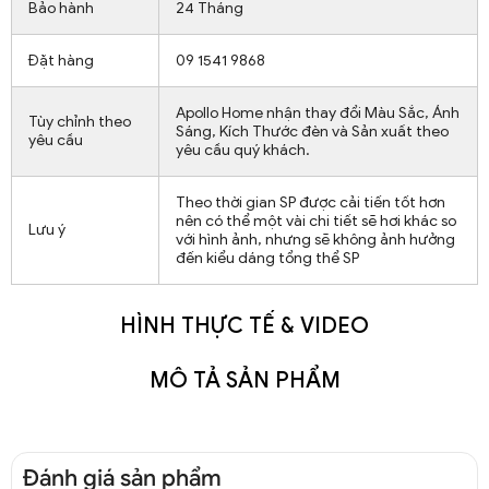
Bảo hành
24 Tháng
Đặt hàng
09 1541 9868
Apollo Home nhận thay đổi Màu Sắc, Ánh
Tùy chỉnh theo
Sáng, Kích Thước đèn và Sản xuất theo
yêu cầu
yêu cầu quý khách.
Theo thời gian SP được cải tiến tốt hơn
nên có thể một vài chi tiết sẽ hơi khác so
Lưu ý
với hình ảnh, nhưng sẽ không ảnh hưởng
đến kiểu dáng tổng thể SP
HÌNH THỰC TẾ & VIDEO
MÔ TẢ SẢN PHẨM
Đánh giá sản phẩm