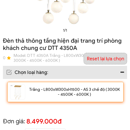
1/1
Đèn thả thông tầng hiện đại trang trí phòng
khách chung cư DTT 4350A
Model:
DTT 4350A Trắng - L800xW300xH1500 - AS 3 chế độ (
0
Reset lại lựa chọn
3000K - 4500K - 6000K )
Chọn loại hàng
:
Trắng - L800xW300xH1500 - AS 3 chế độ ( 3000K
- 4500K - 6000K )
8.499.000đ
Đơn giá: