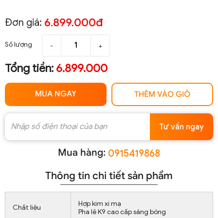
6.899.000đ
Đơn giá:
Số lượng
-
+
Tổng tiền:
6.899.000
MUA NGAY
THÊM VÀO GIỎ
Tư vấn ngay
Mua hàng:
0915419868
Thông tin chi tiết sản phẩm
Hợp kim xi mạ
Chất liệu
Pha lê K9 cao cấp sáng bóng