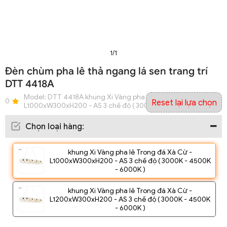
1/1
Đèn chùm pha lê thả ngang lá sen trang trí
DTT 4418A
Model:
DTT 4418A khung Xi Vàng pha lê Trong đá Xà Cừ -
0
Reset lại lựa chọn
L1000xW300xH200 - AS 3 chế độ ( 3000K - 4500K - 6000K )
Chọn loại hàng
:
khung Xi Vàng pha lê Trong đá Xà Cừ -
L1000xW300xH200 - AS 3 chế độ ( 3000K - 4500K
- 6000K )
khung Xi Vàng pha lê Trong đá Xà Cừ -
L1200xW300xH200 - AS 3 chế độ ( 3000K - 4500K
- 6000K )