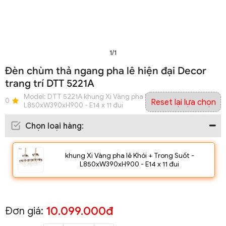
1/1
Đèn chùm thả ngang pha lê hiện đại Decor
trang trí DTT 5221A
Model:
DTT 5221A khung Xi Vàng pha lê Khói + Trong Suốt -
0
Reset lại lựa chọn
L850xW390xH900 - E14 x 11 đui
Chọn loại hàng
:
khung Xi Vàng pha lê Khói + Trong Suốt -
L850xW390xH900 - E14 x 11 đui
10.099.000đ
Đơn giá: