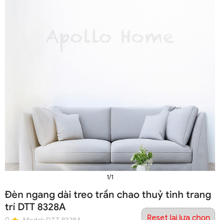
1/1
Đèn ngang dài treo trần chao thuỷ tinh trang
trí DTT 8328A
Reset lại lựa chọn
0