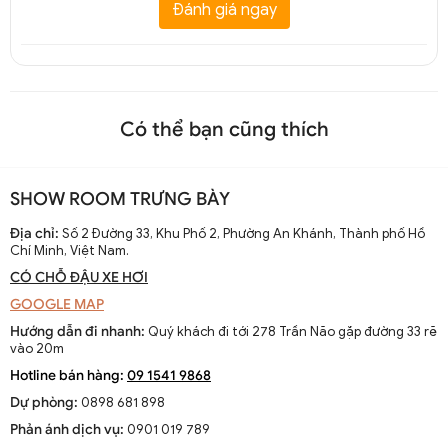
Đánh giá ngay
Có thể bạn cũng thích
SHOW ROOM TRƯNG BÀY
Đèn ngang dài treo trần chao thuỷ tinh trang trí DTT 8328A
Địa chỉ:
Số 2 Đường 33, Khu Phố 2, Phường An Khánh, Thành phố Hồ
Chí Minh, Việt Nam.
CÓ CHỖ ĐẬU XE HƠI
GOOGLE MAP
Hướng dẫn đi nhanh:
Quý khách đi tới 278 Trần Não gặp đường 33 rẽ
vào 20m
Hotline bán hàng:
09 1541 9868
Dự phòng:
0898 681 898
Phản ánh dịch vụ:
0901 019 789