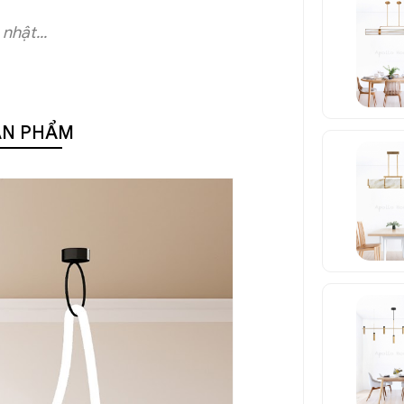
nhật...
ẢN PHẨM