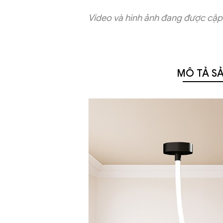
Video và hình ảnh đang được cập 
MÔ TẢ S