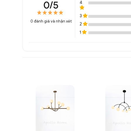
0/5
4
3
0
đánh giá và nhận xét
2
1