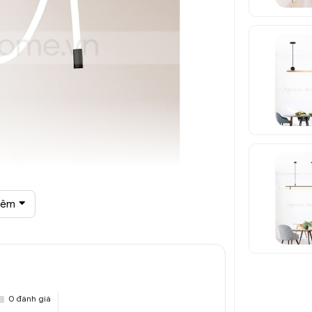
hêm
con ống trang trí DTT 8289A
0 đánh giá