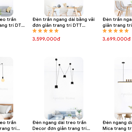
eo trần
Đèn trần ngang dài bằng vải
Đèn trần nga
ang trí DTT
đơn giản trang trí DTT
giản trang tr
8326A
3.599.000đ
3.699.000đ
con ống trang trí DTT 8289A
eo trần
Đèn ngang dài treo trần
Đèn ngang dà
rang trí
Decor đơn giản trang trí
Mica trang t