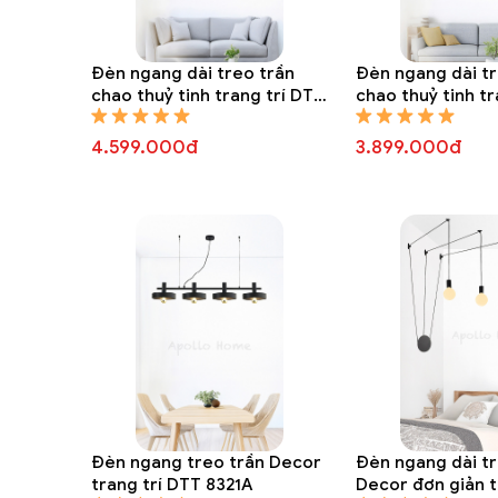
Đèn ngang dài treo trần
Đèn ngang dài tr
chao thuỷ tinh trang trí DTT
chao thuỷ tinh tr
8328A
8327A
4.599.000đ
3.899.000đ
Đèn ngang dài thả trần Sili
Đèn ngang treo trần Decor
Đèn ngang dài tr
trang trí DTT 8321A
Decor đơn giản t