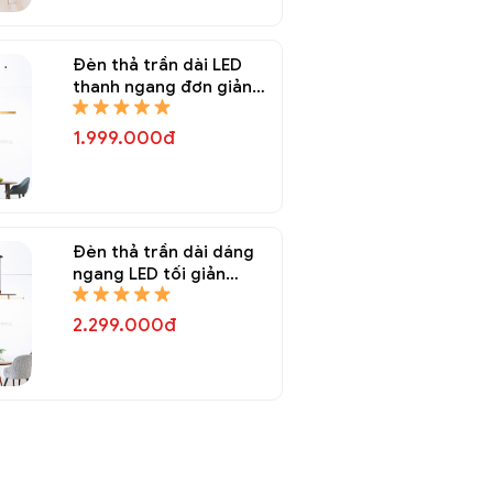
Đèn thả trần dài LED
thanh ngang đơn giản
trang trí bàn ăn DTT
8345A
1.999.000đ
Đèn thả trần dài dáng
ngang LED tối giản
trang trí bàn ăn DTT
8344A
2.299.000đ