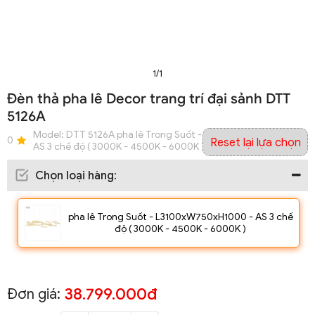
1/1
Đèn thả pha lê Decor trang trí đại sảnh DTT
5126A
Model:
DTT 5126A pha lê Trong Suốt - L3100xW750xH1000 -
0
Reset lại lựa chọn
AS 3 chế độ ( 3000K - 4500K - 6000K )
Chọn loại hàng
:
pha lê Trong Suốt - L3100xW750xH1000 - AS 3 chế
độ ( 3000K - 4500K - 6000K )
38.799.000đ
Đơn giá: