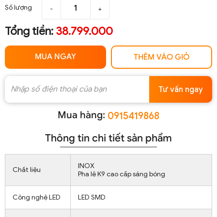
Số lượng
-
+
Tổng tiền:
38.799.000
MUA NGAY
THÊM VÀO GIỎ
Tư vấn ngay
Mua hàng:
0915419868
Thông tin chi tiết sản phẩm
INOX
Chất liệu
Pha lê K9 cao cấp sáng bóng
Công nghệ LED
LED SMD