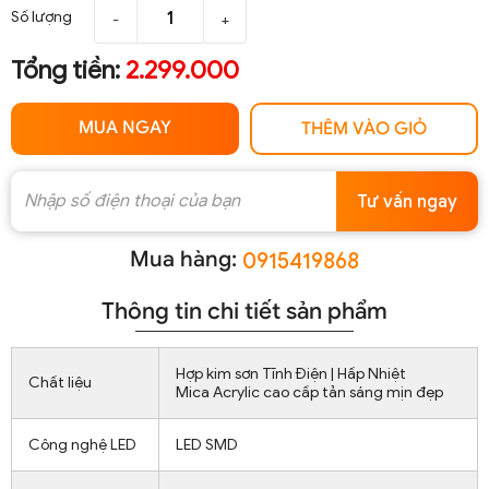
Số lượng
-
+
Tổng tiền:
2.299.000
MUA NGAY
THÊM VÀO GIỎ
Tư vấn ngay
Mua hàng:
0915419868
Thông tin chi tiết sản phẩm
Hợp kim sơn Tĩnh Điện | Hấp Nhiệt
Chất liệu
Mica Acrylic cao cấp tản sáng mịn đẹp
Công nghệ LED
LED SMD