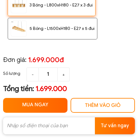
3 Bóng - L800xH180 - E27 x 3 đui
5 Bóng - L1500xH180 - E27 x 5 đui
1.699.000đ
Đơn giá:
Số lượng
-
+
Tổng tiền:
1.699.000
MUA NGAY
THÊM VÀO GIỎ
Tư vấn ngay