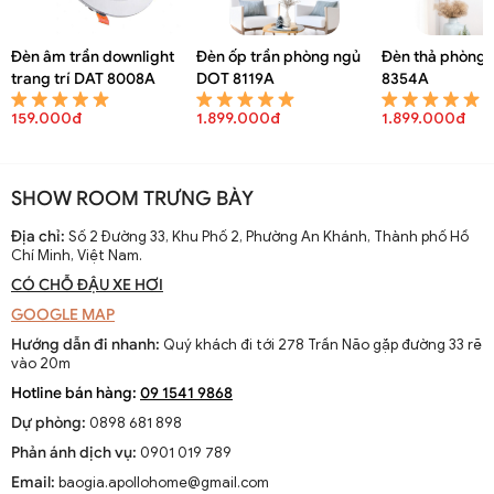
Đèn âm trần downlight
Đèn ốp trần phòng ngủ
Đèn thả phòng 
trang trí DAT 8008A
DOT 8119A
8354A
159.000đ
1.899.000đ
1.899.000đ
SHOW ROOM TRƯNG BÀY
Địa chỉ:
Số 2 Đường 33, Khu Phố 2, Phường An Khánh, Thành phố Hồ
Chí Minh, Việt Nam.
CÓ CHỖ ĐẬU XE HƠI
GOOGLE MAP
Hướng dẫn đi nhanh:
Quý khách đi tới 278 Trần Não gặp đường 33 rẽ
vào 20m
Hotline bán hàng:
09 1541 9868
Dự phòng:
0898 681 898
Phản ánh dịch vụ:
0901 019 789
Email:
baogia.apollohome@gmail.com