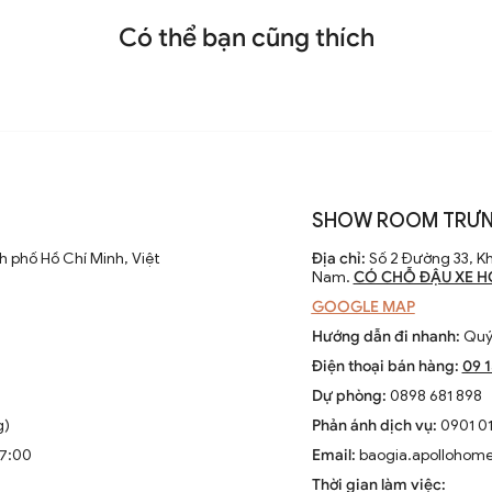
Có thể bạn cũng thích
SHOW ROOM TRƯN
 phố Hồ Chí Minh, Việt
Địa chỉ:
Số 2 Đường 33, Kh
Nam.
CÓ CHỖ ĐẬU XE H
GOOGLE MAP
Hướng dẫn đi nhanh:
Quý 
Điện thoại bán hàng:
09 
Dự phòng:
0898 681 898
g)
Phản ánh dịch vụ:
0901 01
17:00
Email:
baogia.apollohom
Thời gian làm việc: