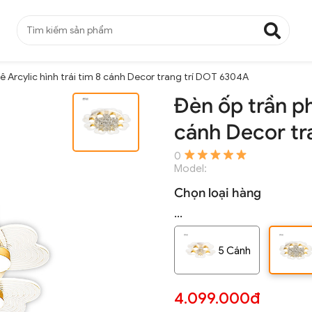
lê Arcylic hình trái tim 8 cánh Decor trang trí DOT 6304A
Đèn ốp trần pha
cánh Decor tr
0
Model:
Chọn loại hàng
...
5 Cánh
4.099.000đ