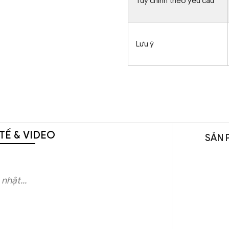
Tùy chỉnh theo yêu cầu
Lưu ý
TẾ & VIDEO
SẢN 
nhật...