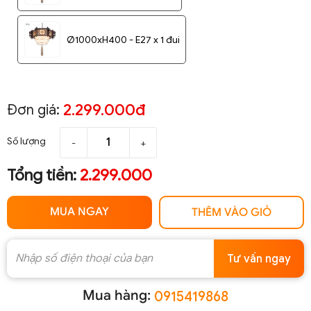
Ø1000xH400 - E27 x 1 đui
2.299.000đ
Đơn giá:
Số lượng
-
+
Tổng tiền:
2.299.000
MUA NGAY
THÊM VÀO GIỎ
Tư vấn ngay
Mua hàng:
0915419868