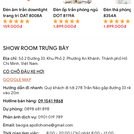
Đèn âm trần downlight
Đèn ốp trần phòng ngủ
Đèn thả phòng 
trang trí DAT 8008A
DOT 8119A
8354A
159.000đ
1.899.000đ
1.899.000đ
SHOW ROOM TRƯNG BÀY
Địa chỉ:
Số 2 Đường 33, Khu Phố 2, Phường An Khánh, Thành phố Hồ
Chí Minh, Việt Nam.
CÓ CHỖ ĐẬU XE HƠI
GOOGLE MAP
Hướng dẫn đi nhanh:
Quý khách đi tới 278 Trần Não gặp đường 33 rẽ
vào 20m
Hotline bán hàng:
09 1541 9868
Dự phòng:
0898 681 898
Phản ánh dịch vụ:
0901 019 789
Email:
baogia.apollohome@gmail.com
Thời gian làm việc:
8:00 - 20:00 | Chủ nhật 8:00 - 17:00