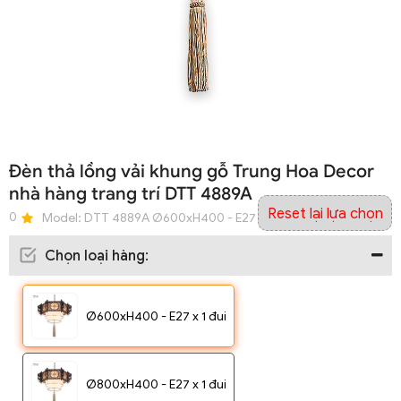
Đèn thả lồng vải khung gỗ Trung Hoa Decor
nhà hàng trang trí DTT 4889A
Reset lại lựa chọn
0
Model:
DTT 4889A Ø600xH400 - E27 x 1 đui
Chọn loại hàng
:
Ø600xH400 - E27 x 1 đui
Ø800xH400 - E27 x 1 đui