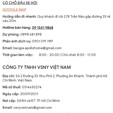
CÓ CHỖ ĐẬU XE HƠI
GOOGLE MAP
Hướng dẫn đi nhanh:
Quý khách đi tới 278 Trần Não gặp đường 33 rẽ
vào 20m
Hotline bán hàng:
09 1541 9868
Dự phòng:
0898 681 898
Phản ánh dịch vụ:
0901 019 789
Email:
baogia.apollohome@gmail.com
Thời gian làm việc:
8:00 - 20:00 | Chủ nhật 8:00 - 17:00
CÔNG TY TNHH VSNY VIỆT NAM
Địa chỉ:
Số 2 Đường 33, Khu Phố 2, Phường An Khánh, Thành phố Hồ
Chí Minh, Việt Nam.
Mã số thuế:
0314630274
Ngày cấp:
20/09/2017
Nơi cấp:
Sở KH và ĐT TP. Hồ Chí Minh
Email:
vsnyvietnam@gmail.com