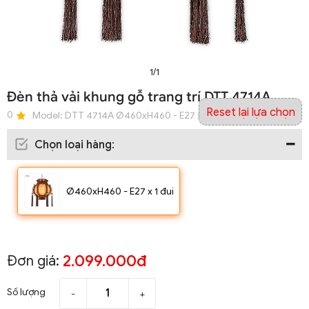
1/1
Đèn thả vải khung gỗ trang trí DTT 4714A
Reset lại lựa chọn
0
Model:
DTT 4714A Ø460xH460 - E27 x 1 đui
Chọn loại hàng
:
Ø460xH460 - E27 x 1 đui
2.099.000đ
Đơn giá:
Số lượng
-
+