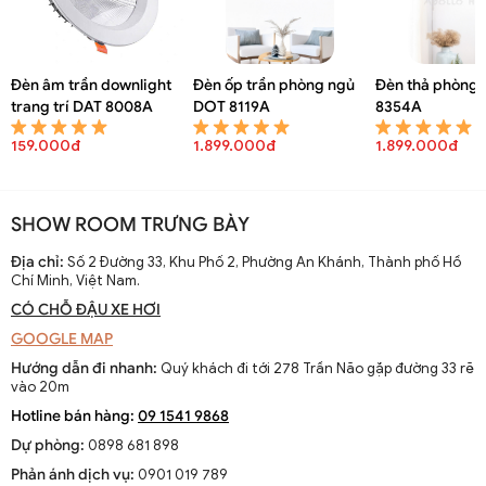
Đèn âm trần downlight
Đèn ốp trần phòng ngủ
Đèn thả phòng 
trang trí DAT 8008A
DOT 8119A
8354A
159.000đ
1.899.000đ
1.899.000đ
SHOW ROOM TRƯNG BÀY
Địa chỉ:
Số 2 Đường 33, Khu Phố 2, Phường An Khánh, Thành phố Hồ
Chí Minh, Việt Nam.
CÓ CHỖ ĐẬU XE HƠI
GOOGLE MAP
Hướng dẫn đi nhanh:
Quý khách đi tới 278 Trần Não gặp đường 33 rẽ
vào 20m
Hotline bán hàng:
09 1541 9868
Dự phòng:
0898 681 898
Phản ánh dịch vụ:
0901 019 789