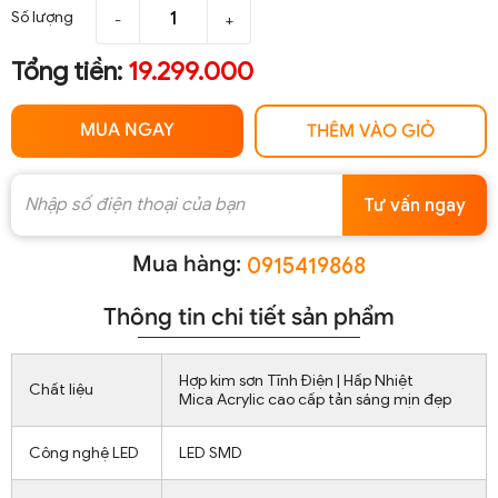
Số lượng
-
+
Tổng tiền:
19.299.000
MUA NGAY
THÊM VÀO GIỎ
Tư vấn ngay
Mua hàng:
0915419868
Thông tin chi tiết sản phẩm
Hợp kim sơn Tĩnh Điện | Hấp Nhiệt
Chất liệu
Mica Acrylic cao cấp tản sáng mịn đẹp
Công nghệ LED
LED SMD