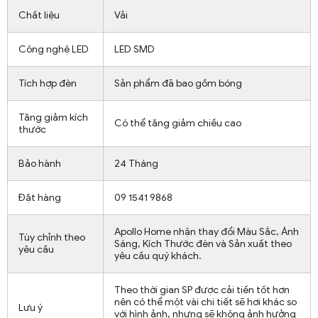
Chất liệu
Vải
Công nghệ LED
LED SMD
Tích hợp đèn
Sản phẩm đã bao gồm bóng
Tăng giảm kích
Có thể tăng giảm chiều cao
thước
Bảo hành
24 Tháng
Đặt hàng
09 1541 9868
Apollo Home nhận thay đổi Màu Sắc, Ánh
Tùy chỉnh theo
Sáng, Kích Thước đèn và Sản xuất theo
yêu cầu
yêu cầu quý khách.
Theo thời gian SP được cải tiến tốt hơn
nên có thể một vài chi tiết sẽ hơi khác so
Lưu ý
với hình ảnh, nhưng sẽ không ảnh hưởng