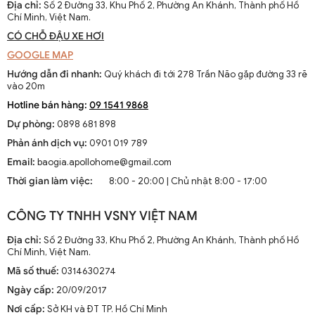
Địa chỉ:
Số 2 Đường 33, Khu Phố 2, Phường An Khánh, Thành phố Hồ
Chí Minh, Việt Nam.
CÓ CHỖ ĐẬU XE HƠI
GOOGLE MAP
Hướng dẫn đi nhanh:
Quý khách đi tới 278 Trần Não gặp đường 33 rẽ
vào 20m
Hotline bán hàng:
09 1541 9868
Dự phòng:
0898 681 898
Phản ánh dịch vụ:
0901 019 789
Email:
baogia.apollohome@gmail.com
Thời gian làm việc:
8:00 - 20:00 | Chủ nhật 8:00 - 17:00
CÔNG TY TNHH VSNY VIỆT NAM
Địa chỉ:
Số 2 Đường 33, Khu Phố 2, Phường An Khánh, Thành phố Hồ
Chí Minh, Việt Nam.
Mã số thuế:
0314630274
Ngày cấp:
20/09/2017
Nơi cấp:
Sở KH và ĐT TP. Hồ Chí Minh