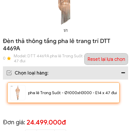
1/1
Đèn thả thông tầng pha lê trang trí DTT
4469A
Model:
DTT 4469A pha lê Trong Suốt - Ø1000xH3000 - E14 x
0
Reset lại lựa chọn
47 đui
Chọn loại hàng
:
pha lê Trong Suốt - Ø1000xH3000 - E14 x 47 đui
24.499.000đ
Đơn giá: