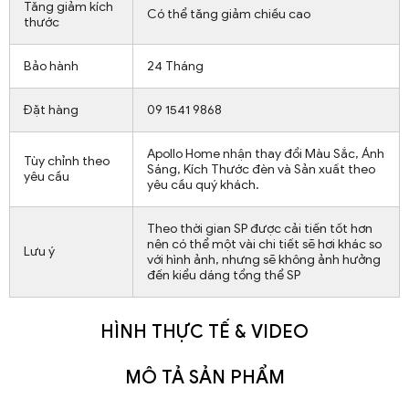
Tăng giảm kích
Có thể tăng giảm chiều cao
thước
Bảo hành
24 Tháng
Đặt hàng
09 1541 9868
Apollo Home nhận thay đổi Màu Sắc, Ánh
Tùy chỉnh theo
Sáng, Kích Thước đèn và Sản xuất theo
yêu cầu
yêu cầu quý khách.
Theo thời gian SP được cải tiến tốt hơn
nên có thể một vài chi tiết sẽ hơi khác so
Lưu ý
với hình ảnh, nhưng sẽ không ảnh hưởng
đến kiểu dáng tổng thể SP
HÌNH THỰC TẾ & VIDEO
MÔ TẢ SẢN PHẨM