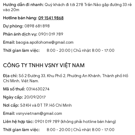
phong cách trang nhã và nhẹ nhàng.
Hướng dẫn đi nhanh:
Quý khách đi tới 278 Trần Não gặp đường 33 rẽ
vào 20m
Chất liệu sản xuất đèn trụ cổng
Hotline bán hàng:
09 1541 9868
Vật liệu để sản xuất đèn trụ cổng cần đảm bảo những yếu tố như
Dự phòng:
0898 681 898
bền bỉ và chịu được thời thiết ngoài trời. Các chất liệu phổ biến để
Phản ánh dịch vụ:
0901 019 789
làm đèn trụ cổng bao gồm:
Email:
baogia.apollohome@gmail.com
1. Kim loại
Thời gian làm việc:
8:00 - 20:00 | Chủ nhật 8:00 - 17:00
Chất liệu kim loại ( đồng, sắt, gang, inox...) giúp đèn trụ cổng có độ
CÔNG TY TNHH VSNY VIỆT NAM
bền cao, chịu lực và cực bền bỉ, chịu được ảnh hưởng của thời tiết,
nắng mưa, đèn có thể sử dụng trong nhiều năm mới phải thay thế.
Địa chỉ:
Số 2 Đường 33, Khu Phố 2, Phường An Khánh, Thành phố Hồ
Chí Minh, Việt Nam.
2. Kính (thủy tinh)
Mã số thuế:
0314630274
Nhờ bề mặt thủy tinh trong suốt của đèn, ánh sáng được phân bổ
Ngày cấp:
20/09/2017
đồng đều và chiếu sáng hết mức công suất. Đặc biệt, lớp kính dày
Nơi cấp:
Sở KH và ĐT TP. Hồ Chí Minh
có thể chịu va đập tốt và kháng nước hoàn toàn.
Email:
vsnyvietnam@gmail.com
3. Mica Acrylic
Liên hệ hợp tác:
0901 019 789 (không phải hotline bán hàng)
Đèn trụ cổng mica acrylic có độ bền cao, khả năng chống chọi với
Thời gian làm việc:
8:00 - 20:00 | Chủ nhật 8:00 - 17:00
thời tiết và sự ăn mòn rất tốt. Hiệu ứng ánh sáng cực mịn và dịu