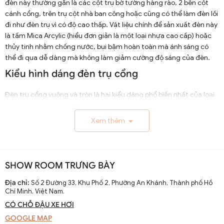
đèn này thường gắn là các cột trụ bờ tường hàng rào, 2 bên cột
cánh cổng, trên trụ cột nhà ban công hoặc cũng có thể làm đèn lối
đi như đèn trụ vì có độ cao thấp. Vật liệu chính để sản xuất đèn này
là tấm Mica Arcylic (hiểu đơn giản là một loại nhựa cao cấp) hoặc
thủy tinh nhằm chống nước, bụi bặm hoàn toàn mà ánh sáng có
thể đi qua dễ dàng mà không làm giảm cường độ sáng của đèn.
Kiểu hình dáng đèn trụ cổng
Đèn trụ cổng vuông và tròn là hai kiểu dáng phổ biến nhất của loại
đèn này. Mỗi hình khối tạo nên một phong cách khác nhau và ảnh
hưởng đến thiết kế ngôi nhà. Dưới đây là các chi tiết cho đèn cổng
Xem thêm
vuông và tròn:
1. Đèn trụ cổng hình vuông
Đèn trụ cổng hình vuông thường được thiết kế với các góc cạnh
SHOW ROOM TRƯNG BÀY
sắc nét, đường nét tỉ mỉ tạo nên vẻ sang trọng, hiện đại.
Địa chỉ:
Số 2 Đường 33, Khu Phố 2, Phường An Khánh, Thành phố Hồ
2. Đèn trụ cổng hình tròn
Chí Minh, Việt Nam.
CÓ CHỖ ĐẬU XE HƠI
Đèn trụ cổng tròn thường được thiết kế với những đường cong
GOOGLE MAP
mềm mại và uyển chuyển hơn so với đèn trụ cổng vuông tạo nên